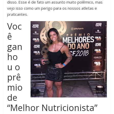
disso. Esse é de fato um assunto muito polêmico, mas
vejo isso como um perigo para os nossos atletas e
praticantes.
Voc
ê
gan
ho
u o
prê
mio
de
“Melhor Nutricionista”