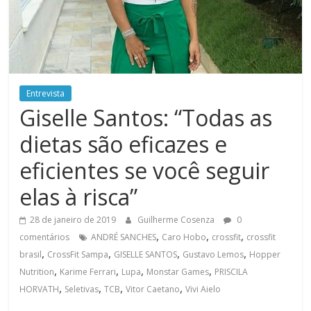
Entrevista
Giselle Santos: “Todas as
dietas são eficazes e
eficientes se você seguir
elas à risca”
28 de janeiro de 2019
Guilherme Cosenza
0
,
,
,
comentários
ANDRÉ SANCHES
Caro Hobo
crossfit
crossfit
,
,
,
,
brasil
CrossFit Sampa
GISELLE SANTOS
Gustavo Lemos
Hopper
,
,
,
,
Nutrition
Karime Ferrari
Lupa
Monstar Games
PRISCILA
,
,
,
,
HORVATH
Seletivas
TCB
Vitor Caetano
Vivi Aielo