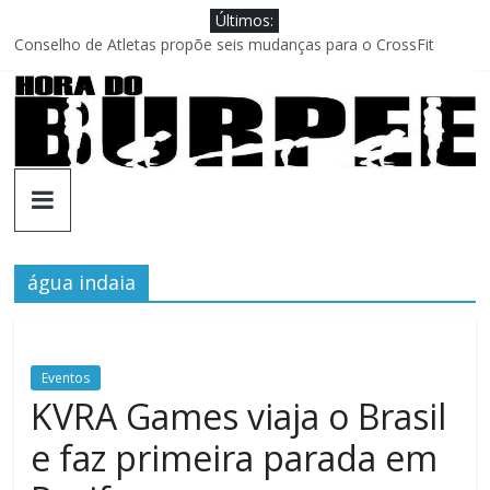
Pular
Últimos:
para
Conselho de Atletas propõe seis mudanças para o CrossFit
o
Games
conteúdo
Brave Fitness entra na ajuda ao Cross Lion
Jason Hopper explica motivo de performance aquém no Games
XENOM anuncia sua 3ª edição para Miami
Quais novos movimentos podem ir para as aulas?
Hora
do
água indaia
Burpee
A
Eventos
Hora
KVRA Games viaja o Brasil
do
Burpee
e faz primeira parada em