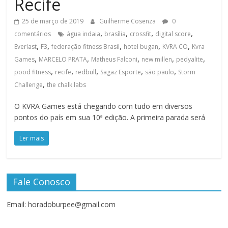
Recife
25 de março de 2019
Guilherme Cosenza
0
,
,
,
,
comentários
água indaia
brasília
crossfit
digital score
,
,
,
,
,
Everlast
F3
federação fitness Brasil
hotel bugan
KVRA CO
Kvra
,
,
,
,
,
Games
MARCELO PRATA
Matheus Falconi
new millen
pedyalite
,
,
,
,
,
pood fitness
recife
redbull
Sagaz Esporte
são paulo
Storm
,
Challenge
the chalk labs
O KVRA Games está chegando com tudo em diversos
pontos do país em sua 10ª edição. A primeira parada será
Ler mais
Fale Conosco
Email: horadoburpee@gmail.com