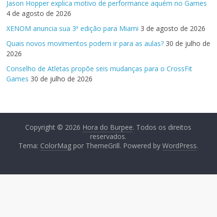
Jason Hopper explica motivo de performance aquém no Games
4 de agosto de 2026
XENOM anuncia sua 3ª edição para Miami
3 de agosto de 2026
Quais novos movimentos podem ir para as aulas?
30 de julho de
2026
Conselho de Atletas propõe seis mudanças para o CrossFit
Games
30 de julho de 2026
Copyright © 2026
Hora do Burpee
. Todos os direitos
reservados.
Tema:
ColorMag
por ThemeGrill. Powered by
WordPress
.