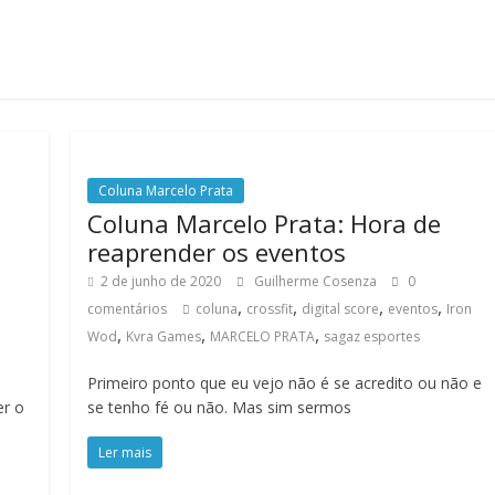
Coluna Marcelo Prata
Coluna Marcelo Prata: Hora de
reaprender os eventos
2 de junho de 2020
Guilherme Cosenza
0
,
,
,
,
comentários
coluna
crossfit
digital score
eventos
Iron
,
,
,
Wod
Kvra Games
MARCELO PRATA
sagaz esportes
Primeiro ponto que eu vejo não é se acredito ou não e
er o
se tenho fé ou não. Mas sim sermos
Ler mais