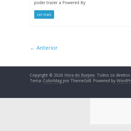
poder trazer a Powered By
Ler mais
← Anterior
Copyright © 2026
Hora do Burpee
. Todos os direitos
Tema:
ColorMag
por ThemeGrill. Powered by
WordPr