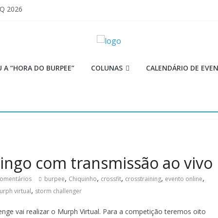
 Q 2026
iores equipes
Lion
ormance aquém no Games
mi
 A “HORA DO BURPEE”
COLUNAS
CALENDÁRIO DE EVE
ingo com transmissão ao vivo
,
,
,
,
,
omentários
burpee
Chiquinho
crossfit
crosstraining
evento online
,
rph virtual
storm challenger
ge vai realizar o Murph Virtual. Para a competição teremos oito