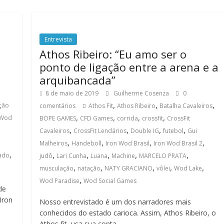
Entrevista
Athos Ribeiro: “Eu amo ser o
ponto de ligação entre a arena e a
arquibancada”
8 de maio de 2019
Guilherme Cosenza
0
,
,
,
ção
comentários
Athos Fit
Athos Ribeiro
Batalha Cavaleiros
,
,
,
,
 Wod
BOPE GAMES
CFD Games
corrida
crossfit
CrossFit
,
,
,
,
Cavaleiros
CrossFit Lendários
Double IG
futebol
Gui
,
,
,
,
Malheiros
Handeboll
Iron Wod Brasil
Iron Wod Brasil 2
,
,
,
,
,
,
ado
judô
Lari Cunha
Luana
Machine
MARCELO PRATA
,
,
,
,
,
musculação
natação
NATY GRACIANO
vôlei
Wod Lake
,
Wod Paradise
Wod Social Games
de
Iron
Nosso entrevistado é um dos narradores mais
conhecidos do estado carioca. Assim, Athos Ribeiro, o
Athos fit, usa sua conta