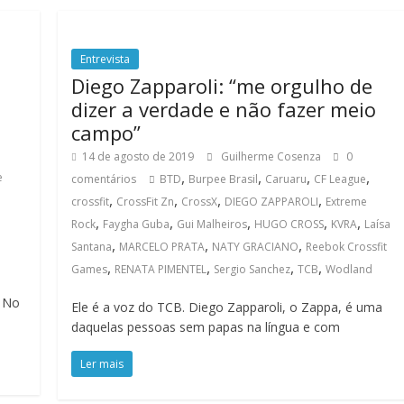
Entrevista
Diego Zapparoli: “me orgulho de
dizer a verdade e não fazer meio
campo”
14 de agosto de 2019
Guilherme Cosenza
0
,
,
,
,
e
comentários
BTD
Burpee Brasil
Caruaru
CF League
,
,
,
,
crossfit
CrossFit Zn
CrossX
DIEGO ZAPPAROLI
Extreme
,
,
,
,
,
Rock
Faygha Guba
Gui Malheiros
HUGO CROSS
KVRA
Laísa
,
,
,
Santana
MARCELO PRATA
NATY GRACIANO
Reebok Crossfit
,
,
,
,
Games
RENATA PIMENTEL
Sergio Sanchez
TCB
Wodland
. No
Ele é a voz do TCB. Diego Zapparoli, o Zappa, é uma
daquelas pessoas sem papas na língua e com
Ler mais