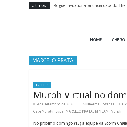
Pular
Últimos:
Rogue Invitational anuncia data do The
para
Wodapalooza SoCal traz disputa das ma
o
Brave Fitness entra na ajuda ao Cross 
conteúdo
Jason Hopper explica motivo de perf
Hora
XENOM anuncia sua 3ª edição para Mia
HOME
CHEGOU
do
MARCELO PRATA
Burpee
A
Hora
Eventos
do
Murph Virtual no dom
Burpee
9 de setembro de 2020
Guilherme Cosenza
0 c
,
,
,
,
,
Gabi Moratti
Lupa
MARCELO PRATA
MPTEAM
Murph
mu
No próximo domingo (13) a equipe da Storm Challen