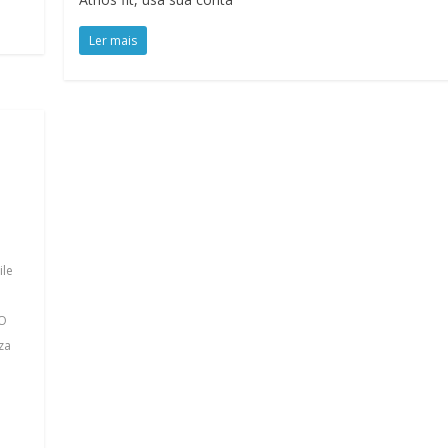
Ler mais
le
O
za