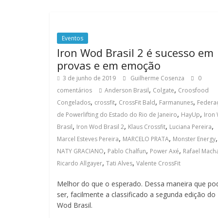
Eventos
Iron Wod Brasil 2 é sucesso em
provas e em emoção
3 de junho de 2019
Guilherme Cosenza
0
,
,
comentários
Anderson Brasil
Colgate
Croosfood
,
,
,
,
Congelados
crossfit
CrossFit Bald
Farmanunes
Federa
,
,
de Powerlifting do Estado do Rio de Janeiro
HayUp
Iron
,
,
,
,
Brasil
Iron Wod Brasil 2
Klaus Crossfit
Luciana Pereira
,
,
,
Marcel Esteves Pereira
MARCELO PRATA
Monster Energy
,
,
,
NATY GRACIANO
Pablo Chalfun
Power Axé
Rafael Mach
,
,
Ricardo Allgayer
Tati Alves
Valente CrossFit
Melhor do que o esperado. Dessa maneira que po
ser, facilmente a classificado a segunda edição do 
Wod Brasil.