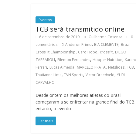
Eventos
TCB será transmitido online
6 de setembro de 2019
Guilherme Cosenza
0
,
,
comentários
Anderon Primo
BIA CLEMENTE
Brazil
,
,
,
CrossFit Championship
Caro Hobo
crossfit
DIEGO
,
,
,
ZAPPAROLI
Filemon Fernandes
Hopper Nutrition
Karim
,
,
,
,
,
Ferrari
Lucas Almeida
MARCELO PRATA
Netshoes
TCB
,
,
,
Thatianne Lima
TVN Sports
Victor Breedveld
YURI
CARVALHO
Desde ontem os melhores atletas do Brasil
começaram a se enfrentar na grande final do TCB
entanto, o evento
Ler mais