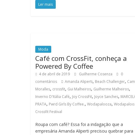
Ler mais
Moda
Café com CrossFit, conheça a
Powered By Coffee
4 de abril de 2019
Guilherme Cosenza
0
,
,
comentários
Amanda Aliperti
Beach Challenger
Cami
,
,
,
,
Moralles
crossfit
Gui Malheiros
Guilherme Malheiros
,
,
,
Inverno D'Itália Café
Joy CrossFit
Joyce Sanches
MARCEL
,
,
,
PRATA
Pwrd Girls By Coffee.
Wodapalooza
Wodapaloo
Crossfit Festival
Roupa com café? Essa foi a indagação que a
empresária Amanda Aliperti precisou quebrar para