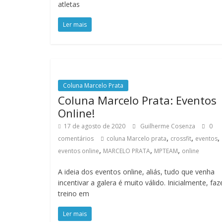
atletas
Ler mais
Coluna Marcelo Prata
Coluna Marcelo Prata: Eventos
Online!
17 de agosto de 2020
Guilherme Cosenza
0
,
,
,
comentários
coluna Marcelo prata
crossfit
eventos
,
,
,
eventos online
MARCELO PRATA
MPTEAM
online
A ideia dos eventos online, aliás, tudo que venha
incentivar a galera é muito válido. Inicialmente, faz
treino em
Ler mais