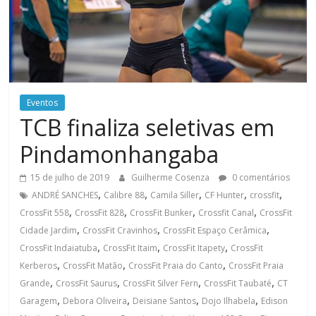
Eventos
TCB finaliza seletivas em
Pindamonhangaba
15 de julho de 2019
Guilherme Cosenza
0 comentários
,
,
,
,
,
ANDRÉ SANCHES
Calibre 88
Camila Siller
CF Hunter
crossfit
,
,
,
,
CrossFit 558
CrossFit 828
CrossFit Bunker
Crossfit Canal
CrossFit
,
,
,
Cidade Jardim
CrossFit Cravinhos
CrossFit Espaço Cerâmica
,
,
,
CrossFit Indaiatuba
CrossFit Itaim
CrossFit Itapety
CrossFit
,
,
,
Kerberos
CrossFit Matão
CrossFit Praia do Canto
CrossFit Praia
,
,
,
,
Grande
CrossFit Saurus
CrossFit Silver Fern
CrossFit Taubaté
CT
,
,
,
,
Garagem
Debora Oliveira
Deisiane Santos
Dojo Ilhabela
Edison