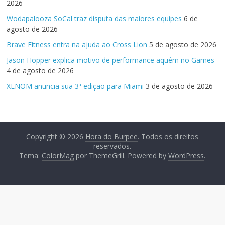
2026
Wodapalooza SoCal traz disputa das maiores equipes
6 de
agosto de 2026
Brave Fitness entra na ajuda ao Cross Lion
5 de agosto de 2026
Jason Hopper explica motivo de performance aquém no Games
4 de agosto de 2026
XENOM anuncia sua 3ª edição para Miami
3 de agosto de 2026
Copyright © 2026
Hora do Burpee
. Todos os direitos
reservados.
Tema:
ColorMag
por ThemeGrill. Powered by
WordPress
.