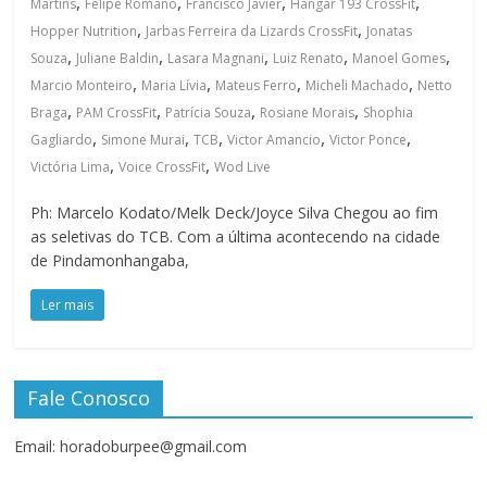
,
,
,
,
Martins
Felipe Romano
Francisco Javier
Hangar 193 CrossFit
,
,
Hopper Nutrition
Jarbas Ferreira da Lizards CrossFit
Jonatas
,
,
,
,
,
Souza
Juliane Baldin
Lasara Magnani
Luiz Renato
Manoel Gomes
,
,
,
,
Marcio Monteiro
Maria Lívia
Mateus Ferro
Micheli Machado
Netto
,
,
,
,
Braga
PAM CrossFit
Patrícia Souza
Rosiane Morais
Shophia
,
,
,
,
,
Gagliardo
Simone Murai
TCB
Victor Amancio
Victor Ponce
,
,
Victória Lima
Voice CrossFit
Wod Live
Ph: Marcelo Kodato/Melk Deck/Joyce Silva Chegou ao fim
as seletivas do TCB. Com a última acontecendo na cidade
de Pindamonhangaba,
Ler mais
Fale Conosco
Email: horadoburpee@gmail.com