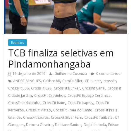
Eventos
TCB finaliza seletivas em
Pindamonhangaba
15 de julho de 2019
Guilherme Cosenza
0 comentários
,
,
,
,
,
ANDRÉ SANCHES
Calibre 88
Camila Siller
CF Hunter
crossfit
,
,
,
,
CrossFit 558
CrossFit 828
CrossFit Bunker
Crossfit Canal
CrossFit
,
,
,
Cidade Jardim
CrossFit Cravinhos
CrossFit Espaço Cerâmica
,
,
,
CrossFit Indaiatuba
CrossFit Itaim
CrossFit Itapety
CrossFit
,
,
,
Kerberos
CrossFit Matão
CrossFit Praia do Canto
CrossFit Praia
,
,
,
,
Grande
CrossFit Saurus
CrossFit Silver Fern
CrossFit Taubaté
CT
,
,
,
,
Garagem
Debora Oliveira
Deisiane Santos
Dojo Ilhabela
Edison