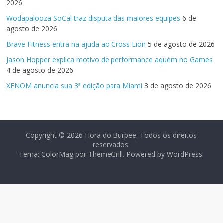
2026
Wodapalooza SoCal traz disputa das maiores equipes
6 de
agosto de 2026
Brave Fitness entra na ajuda ao Cross Lion
5 de agosto de 2026
Jason Hopper explica motivo de performance aquém no Games
4 de agosto de 2026
XENOM anuncia sua 3ª edição para Miami
3 de agosto de 2026
Copyright © 2026
Hora do Burpee
. Todos os direitos
reservados.
Tema:
ColorMag
por ThemeGrill. Powered by
WordPress
.