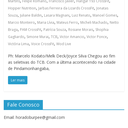
,
,
,
,
Martins
Felipe Romano
Francisco Javier
Hangar 193 CrossFit
,
,
Hopper Nutrition
Jarbas Ferreira da Lizards CrossFit
Jonatas
,
,
,
,
,
Souza
Juliane Baldin
Lasara Magnani
Luiz Renato
Manoel Gomes
,
,
,
,
Marcio Monteiro
Maria Lívia
Mateus Ferro
Micheli Machado
Netto
,
,
,
,
Braga
PAM CrossFit
Patrícia Souza
Rosiane Morais
Shophia
,
,
,
,
,
Gagliardo
Simone Murai
TCB
Victor Amancio
Victor Ponce
,
,
Victória Lima
Voice CrossFit
Wod Live
Ph: Marcelo Kodato/Melk Deck/Joyce Silva Chegou ao fim
as seletivas do TCB. Com a última acontecendo na cidade
de Pindamonhangaba,
Ler mais
Fale Conosco
Email: horadoburpee@gmail.com