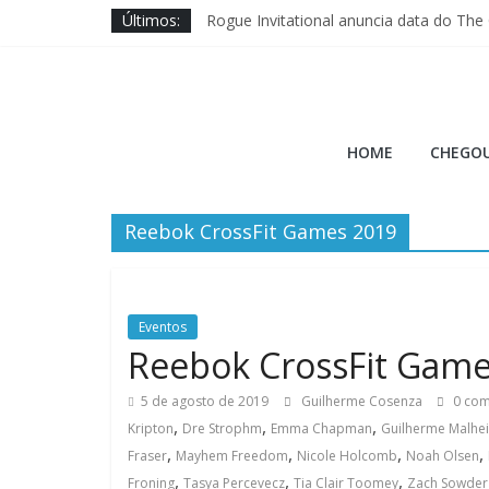
Pular
Últimos:
Rogue Invitational anuncia data do The
para
Wodapalooza SoCal traz disputa das ma
o
Brave Fitness entra na ajuda ao Cross 
conteúdo
Jason Hopper explica motivo de perf
Hora
XENOM anuncia sua 3ª edição para Mia
HOME
CHEGOU
do
Reebok CrossFit Games 2019
Burpee
A
Hora
Eventos
do
Reebok CrossFit Games
Burpee
5 de agosto de 2019
Guilherme Cosenza
0 com
,
,
,
Kripton
Dre Strophm
Emma Chapman
Guilherme Malhe
,
,
,
,
Fraser
Mayhem Freedom
Nicole Holcomb
Noah Olsen
,
,
,
Froning
Tasya Percevecz
Tia Clair Toomey
Zach Sowder