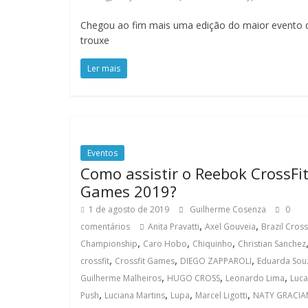
Chegou ao fim mais uma edição do maior evento 
trouxe
Ler mais
Eventos
Como assistir o Reebok CrossFi
Games 2019?
1 de agosto de 2019
Guilherme Cosenza
0
,
,
comentários
Anita Pravatti
Axel Gouveia
Brazil Cross
,
,
,
Championship
Caro Hobo
Chiquinho
Christian Sanchez
,
,
,
crossfit
Crossfit Games
DIEGO ZAPPAROLI
Eduarda Sou
,
,
,
Guilherme Malheiros
HUGO CROSS
Leonardo Lima
Luca
,
,
,
,
Push
Luciana Martins
Lupa
Marcel Ligotti
NATY GRACI