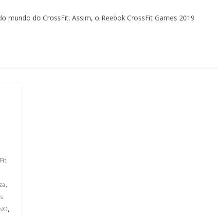
do mundo do CrossFit. Assim, o Reebok CrossFit Games 2019
t
Fit
,
,
za
s
,
ANO