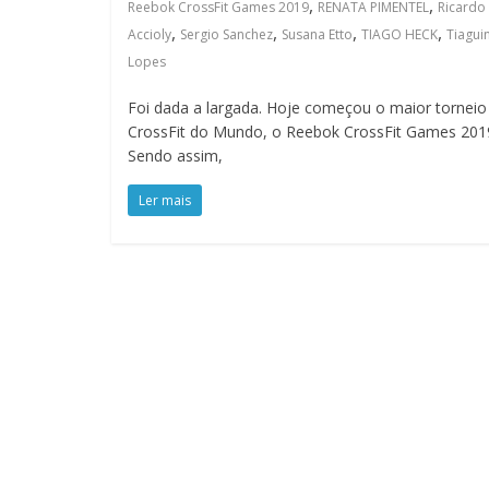
,
,
Reebok CrossFit Games 2019
RENATA PIMENTEL
Ricardo
,
,
,
,
Accioly
Sergio Sanchez
Susana Etto
TIAGO HECK
Tiagui
Lopes
Foi dada a largada. Hoje começou o maior torneio
CrossFit do Mundo, o Reebok CrossFit Games 201
Sendo assim,
Ler mais