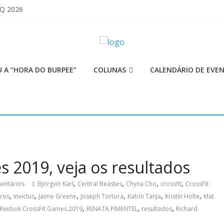
 Q 2026
iores equipes
Lion
ormance aquém no Games
mi
 A “HORA DO BURPEE”
COLUNAS
CALENDÁRIO DE EVE
 2019, veja os resultados
,
,
,
,
entários
Björgvin Karl
Central Beastes
Chyna Cho
crossfit
CrossFit
,
,
,
,
,
,
iros
Invictus
Jaime Greene
Joseph Tortora
Katrín Tanja
Kristin Holte
Mat
,
,
,
Reebok CrossFit Games 2019
RENATA PIMENTEL
resultados
Richard