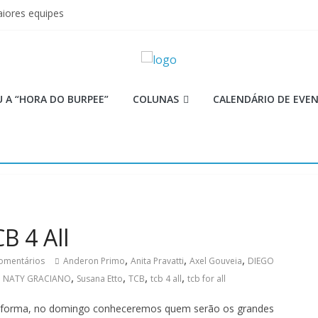
iores equipes
Lion
ormance aquém no Games
mi
 as aulas?
 A “HORA DO BURPEE”
COLUNAS
CALENDÁRIO DE EVE
B 4 All
,
,
,
omentários
Anderon Primo
Anita Pravatti
Axel Gouveia
DIEGO
,
,
,
,
,
NATY GRACIANO
Susana Etto
TCB
tcb 4 all
tcb for all
a forma, no domingo conheceremos quem serão os grandes