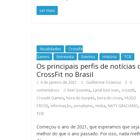
Ler mais
Atualidades
CrossFit
Games
Entrevista
Eventos
História
TCB
Os principais perfis de notícias 
CrossFit no Brasil
4 de janeiro de 2021
Guilherme Cosenza
0
,
,
,
comentários
Axel Gouveia
canal box over
crossfit
,
,
,
Crossfit Games
hora do burpee
hora do cross
HUGO
,
,
,
,
CROSS
informação
jornalismo
mídia
NATY GRACIANO
TCB
Começou o ano de 2021, que esperamos que seja
melhor do que o ano passado. Por isso, nada mel