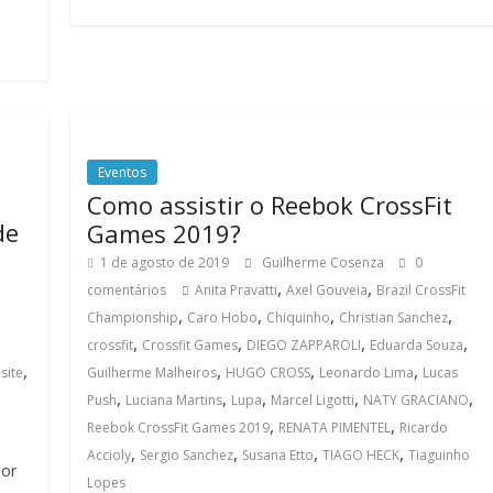
Eventos
Como assistir o Reebok CrossFit
de
Games 2019?
1 de agosto de 2019
Guilherme Cosenza
0
,
,
comentários
Anita Pravatti
Axel Gouveia
Brazil CrossFit
,
,
,
,
Championship
Caro Hobo
Chiquinho
Christian Sanchez
,
,
,
,
crossfit
Crossfit Games
DIEGO ZAPPAROLI
Eduarda Souza
,
,
,
,
,
site
Guilherme Malheiros
HUGO CROSS
Leonardo Lima
Lucas
,
,
,
,
,
Push
Luciana Martins
Lupa
Marcel Ligotti
NATY GRACIANO
,
,
Reebok CrossFit Games 2019
RENATA PIMENTEL
Ricardo
,
,
,
,
Accioly
Sergio Sanchez
Susana Etto
TIAGO HECK
Tiaguinho
hor
Lopes