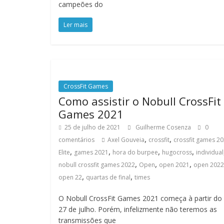
campeões do
Ler mais
CrossFit Games
Como assistir o Nobull CrossFit
Games 2021
25 de julho de 2021
Guilherme Cosenza
0
,
,
comentários
Axel Gouveia
crossfit
crossfit games 2
,
,
,
,
Elite
games 2021
hora do burpee
hugocross
individual
,
,
,
nobull crossfit games 2022
Open
open 2021
open 2022
,
,
open 22
quartas de final
times
O Nobull CrossFit Games 2021 começa à partir do 
27 de julho. Porém, infelizmente não teremos as
transmissões que