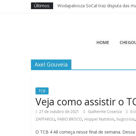
Pular
Últimos:
Wodapalooza SoCal traz disputa das ma
para
Brave Fitness entra na ajuda ao Cross 
o
Jason Hopper explica motivo de perf
conteúdo
XENOM anuncia sua 3ª edição para Mia
Hora
Quais novos movimentos podem ir para
HOME
CHEGOU
do
Axel Gouveia
Burpee
A
Hora
TCB
do
Veja como assistir o TC
Burpee
27 de outubro de 2021
Guilherme Cosenza
0 c
,
,
,
ZAPPAROLI
FABIO BROCO
Hopper Nutrition
hugocross
O TCB 4 All começa nesse final de semana. Dess