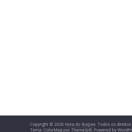
Copyright © 2026
Hora do Burpee
. Todos os direitos
Tema:
ColorMag
por ThemeGrill. Powered by
WordPr