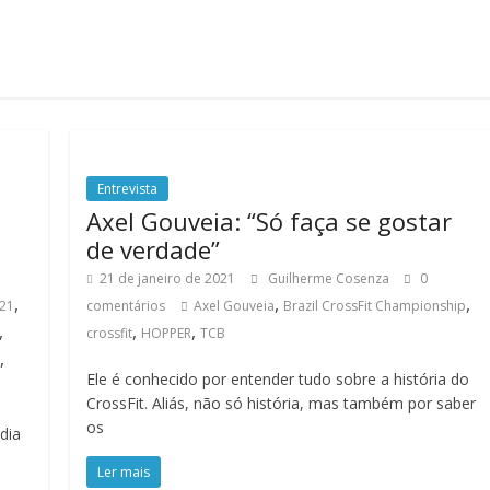
Entrevista
Axel Gouveia: “Só faça se gostar
de verdade”
21 de janeiro de 2021
Guilherme Cosenza
0
,
,
,
021
comentários
Axel Gouveia
Brazil CrossFit Championship
,
,
,
crossfit
HOPPER
TCB
,
Ele é conhecido por entender tudo sobre a história do
CrossFit. Aliás, não só história, mas também por saber
os
dia
Ler mais