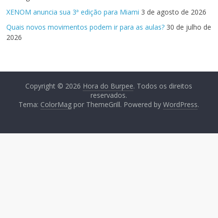
XENOM anuncia sua 3ª edição para Miami
3 de agosto de 2026
Quais novos movimentos podem ir para as aulas?
30 de julho de
2026
Copyright © 2026
Hora do Burpee
. Todos os direitos
reservados.
Tema:
ColorMag
por ThemeGrill. Powered by
WordPress
.