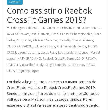
Eventos
Como assistir o Reebok
CrossFit Games 2019?
1 de agosto de 2019
Guilherme Cosenza
0 comentários
,
,
,
Anita Pravatti
Axel Gouveia
Brazil CrossFit Championship
Caro
,
,
,
,
,
Hobo
Chiquinho
Christian Sanchez
crossfit
Crossfit Games
,
,
,
DIEGO ZAPPAROLI
Eduarda Souza
Guilherme Malheiros
HUGO
,
,
,
,
,
CROSS
Leonardo Lima
Lucas Push
Luciana Martins
Lupa
Marcel
,
,
,
Ligotti
NATY GRACIANO
Reebok CrossFit Games 2019
RENATA
,
,
,
,
PIMENTEL
Ricardo Accioly
Sergio Sanchez
Susana Etto
TIAGO
,
HECK
Tiaguinho Lopes
Foi dada a largada. Hoje começou o maior torneio de
CrossFit do Mundo, o Reebok CrossFit Games 2019.
Sendo assim, os olhares do mundo inteiro estão todos
voltados para Madison, nos Estados Unidos. Porém,
esse ano o Brasil vai estar em peso dentro do evento.