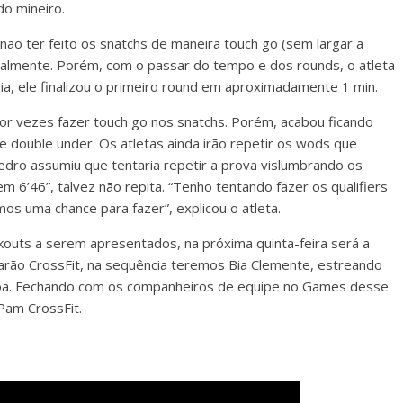
do mineiro.
ão ter feito os snatchs de maneira touch go (sem largar a
icialmente. Porém, com o passar do tempo e dos rounds, o atleta
eia, ele finalizou o primeiro round em aproximadamente 1 min.
or vezes fazer touch go nos snatchs. Porém, acabou ficando
e double under. Os atletas ainda irão repetir os wods que
Pedro assumiu que tentaria repetir a prova vislumbrando os
 6’46”, talvez não repita. “Tenho tentando fazer os qualifiers
os uma chance para fazer”, explicou o atleta.
kouts a serem apresentados, na próxima quinta-feira será a
Barão CrossFit, na sequência teremos Bia Clemente, estreando
agoa. Fechando com os companheiros de equipe no Games desse
Pam CrossFit.