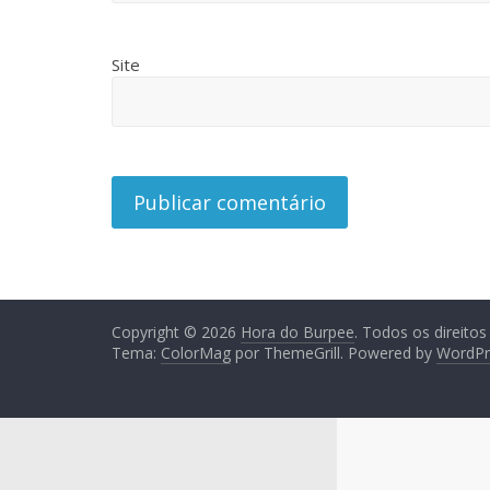
Site
Copyright © 2026
Hora do Burpee
. Todos os direitos
Tema:
ColorMag
por ThemeGrill. Powered by
WordPr