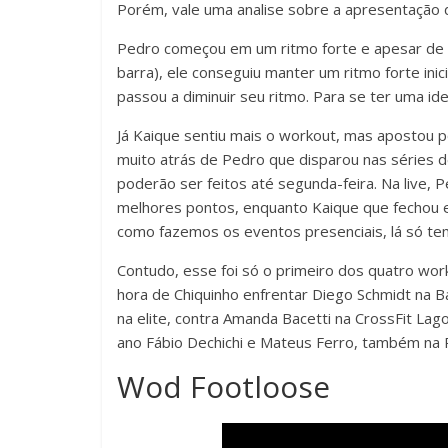
Porém, vale uma analise sobre a apresentação 
Pedro começou em um ritmo forte e apesar de n
barra), ele conseguiu manter um ritmo forte in
passou a diminuir seu ritmo. Para se ter uma id
Já Kaique sentiu mais o workout, mas apostou p
muito atrás de Pedro que disparou nas séries d
poderão ser feitos até segunda-feira. Na live, 
melhores pontos, enquanto Kaique que fechou em
como fazemos os eventos presenciais, lá só tem
Contudo, esse foi só o primeiro dos quatro wor
hora de Chiquinho enfrentar Diego Schmidt na 
na elite, contra Amanda Bacetti na CrossFit L
ano Fábio Dechichi e Mateus Ferro, também na 
Wod Footloose