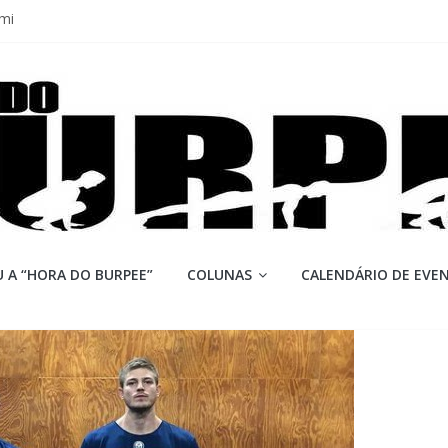
mi
 Q 2026
iores equipes
Lion
ormance aquém no Games
 A “HORA DO BURPEE”
COLUNAS
CALENDÁRIO DE EVE