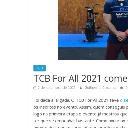
do
Burpee
TCB
TCB For All 2021 com
2 de setembro de 2021
Guilherme Cosenza
0
Foi dada a largada. O TCB For All 2021 teve
o s
os inscritos no evento. Assim, quem conseguiu pa
logo na primeira etapa o evento já mostrou que 
ter que se empenhar bastante. Como anunciamo
evento dois dos maiores atletas brasileiros da