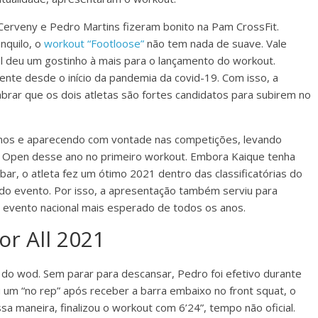
Cerveny e Pedro Martins fizeram bonito na Pam CrossFit.
nquilo, o
workout “Footloose”
não tem nada de suave. Vale
l deu um gostinho à mais para o lançamento do workout.
te desde o início da pandemia da covid-19. Com isso, a
brar que os dois atletas são fortes candidatos para subirem no
os e aparecendo com vontade nas competições, levando
s no Open desse ano no primeiro workout. Embora Kaique tenha
bar, o atleta fez um ótimo 2021 dentro das classificatórias do
o evento. Por isso, a apresentação também serviu para
o evento nacional mais esperado de todos os anos.
r All 2021
 do wod. Sem parar para descansar, Pedro foi efetivo durante
 um “no rep” após receber a barra embaixo no front squat, o
a maneira, finalizou o workout com 6’24”, tempo não oficial.