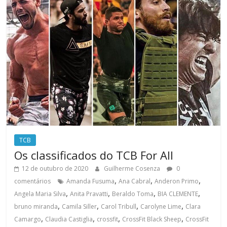
TCB
Os classificados do TCB For All
12 de outubro de 2020
Guilherme Cosenza
0
,
,
,
comentários
Amanda Fusuma
Ana Cabral
Anderon Primo
,
,
,
,
Angela Maria Silva
Anita Pravatti
Beraldo Toma
BIA CLEMENTE
,
,
,
,
bruno miranda
Camila Siller
Carol Tribull
Carolyne Lime
Clara
,
,
,
,
Camargo
Claudia Castiglia
crossfit
CrossFit Black Sheep
CrossFit