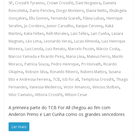
,
,
,
,
SP
CrossFit Tyranno
Crown CrossFit
Dani Nogueira
Daniela
,
,
,
,
Roncoletta
Dario Pericles
Diogo Monteiro
Elaina Netto
Elisângela
,
,
,
,
Gonçalves
Ellu Gomes
Fernanda Scarelli
Flávia Lubas
Henrique
,
,
,
,
Serafim
Jo Cordeiro
Junior Carvalho
Kaique Cerveny
Kaká
,
,
,
,
,
Martins
Katia Felten
Kelli Morales
Lais Telles
Lari Cunha
Lasara
,
,
,
,
Magnani
Léo Lima
Leonardo Veras
Lucas Almeida
Luiz Henrique
,
,
,
,
,
Moreira
Luiz Lenda
Luiz Renato
Marcelo Pezzin
Márcio Costa
,
,
,
Marcos Yamada e Ricardo Pires
Maria Lívia
Mateus Ferro
Murilo
,
,
,
,
Moraco
Patrícia Souza
Pedro Henrique
Pri Horvath
Ricardo
,
,
,
,
Okajima
Robson Silva
Ronaldo Ribeiro
Rubens Mattos
Susana
,
,
,
,
Etto e Andressa Ferreira
TCB
tcb for all
Templosa CrossFit
Thiago
,
,
,
,
Fernandes
Vanessa Medeiros
Victor Amancio
Vinicius Stolben
,
,
Vitor Caetano
Vittoria CrossFit
Wilson Cesar
A primeira parte do TCB For All chegou ao fim com
Anderon Primo e Lari Cunha como os grandes vencedores
Ler mais