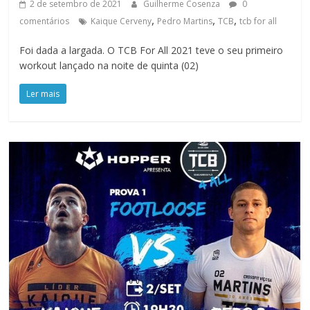
2 de setembro de 2021
Guilherme Cosenza
0
,
,
,
comentários
Kaique Cerveny
Pedro Martins
TCB
tcb for all
Foi dada a largada. O TCB For All 2021 teve o seu primeiro
workout lançado na noite de quinta (02)
Ler mais