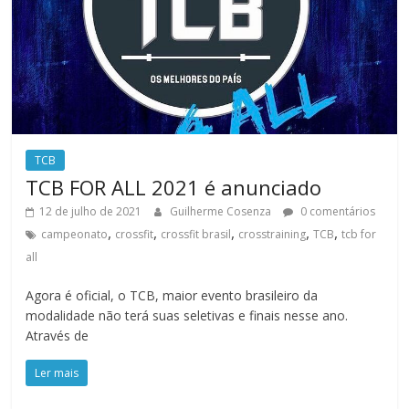
TCB
TCB FOR ALL 2021 é anunciado
12 de julho de 2021
Guilherme Cosenza
0 comentários
,
,
,
,
,
campeonato
crossfit
crossfit brasil
crosstraining
TCB
tcb for
all
Agora é oficial, o TCB, maior evento brasileiro da
modalidade não terá suas seletivas e finais nesse ano.
Através de
Ler mais