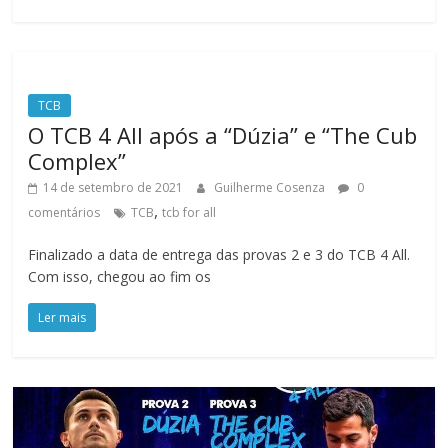
TCB
O TCB 4 All após a “Dúzia” e “The Cub
Complex”
14 de setembro de 2021
Guilherme Cosenza
0
,
comentários
TCB
tcb for all
Finalizado a data de entrega das provas 2 e 3 do TCB 4 All.
Com isso, chegou ao fim os
Ler mais