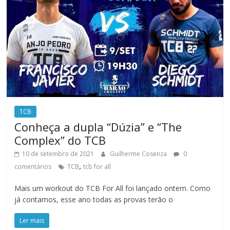
TCB
Conheça a dupla “Dúzia” e “The
Complex” do TCB
10 de setembro de 2021
Guilherme Cosenza
0
,
comentários
TCB
tcb for all
Mais um workout do TCB For All foi lançado ontem. Como
já contamos, esse ano todas as provas terão o
Ler mais