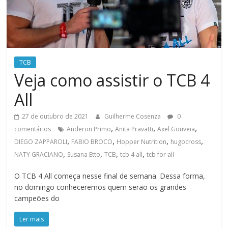
TCB
Veja como assistir o TCB 4
All
27 de outubro de 2021
Guilherme Cosenza
0
,
,
,
comentários
Anderon Primo
Anita Pravatti
Axel Gouveia
,
,
,
,
DIEGO ZAPPAROLI
FABIO BROCO
Hopper Nutrition
hugocross
,
,
,
,
NATY GRACIANO
Susana Etto
TCB
tcb 4 all
tcb for all
O TCB 4 All começa nesse final de semana. Dessa forma,
no domingo conheceremos quem serão os grandes
campeões do
Ler mais