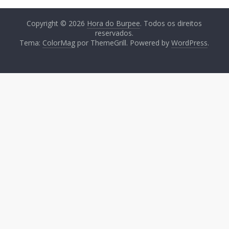
Copyright © 2026
Hora do Burpee
. Todos os direitos
reservados.
Tema:
ColorMag
por ThemeGrill. Powered by
WordPress
.