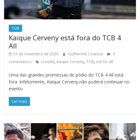
TCB
Kaique Cerveny está fora do TCB 4
All
21 de novembro de 2020
Guilherme Cosenza
0
,
,
,
comentários
crossfit
Kaique Cerveny
TCB
tcb for all
Uma das grandes promessas de pódio do TCB 4 All está
fora. Infelizmente, Kaique Cerveny não poderá continuar no
evento
Ler mais