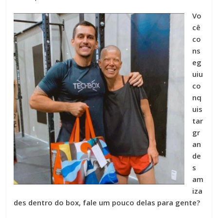
Vo
cê
co
ns
eg
uiu
co
nq
uis
tar
gr
an
de
s
am
iza
des dentro do box, fale um pouco delas para gente?