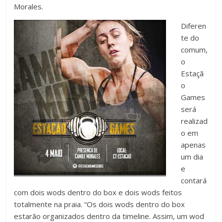
Morales.
Diferen
te do
comum,
o
Estaçã
o
Games
será
realizad
o em
apenas
um dia
e
contará
com dois wods dentro do box e dois wods feitos
totalmente na praia. “Os dois wods dentro do box
estarão organizados dentro da timeline. Assim, um wod