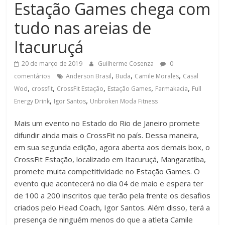
Estação Games chega com
tudo nas areias de
Itacuruçá
20 de março de 2019
Guilherme Cosenza
0
,
,
,
comentários
Anderson Brasil
Buda
Camile Morales
Casal
,
,
,
,
,
Wod
crossfit
CrossFit Estação
Estação Games
Farmakacia
Full
,
,
Energy Drink
Igor Santos
Unbroken Moda Fitness
Mais um evento no Estado do Rio de Janeiro promete
difundir ainda mais o CrossFit no país. Dessa maneira,
em sua segunda edição, agora aberta aos demais box, o
CrossFit Estação, localizado em Itacuruçá, Mangaratiba,
promete muita competitividade no Estação Games. O
evento que acontecerá no dia 04 de maio e espera ter
de 100 a 200 inscritos que terão pela frente os desafios
criados pelo Head Coach, Igor Santos. Além disso, terá a
presença de ninguém menos do que a atleta Camile