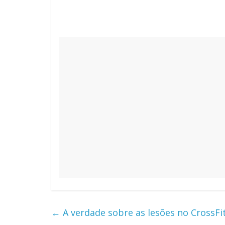
←
A verdade sobre as lesões no CrossFi