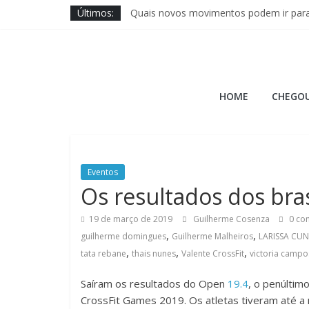
Pular
Últimos:
Quais novos movimentos podem ir para
para
Wodapalooza SoCal traz disputa das ma
o
Brave Fitness entra na ajuda ao Cross 
conteúdo
Jason Hopper explica motivo de perf
Hora
XENOM anuncia sua 3ª edição para Mia
HOME
CHEGOU
do
Burpee
Eventos
A
Os resultados dos bra
Hora
19 de março de 2019
Guilherme Cosenza
0 co
do
,
,
Burpee
guilherme domingues
Guilherme Malheiros
LARISSA CU
,
,
,
tata rebane
thais nunes
Valente CrossFit
victoria campo
Saíram os resultados do Open
19.4
, o penúltim
CrossFit Games 2019. Os atletas tiveram até a 