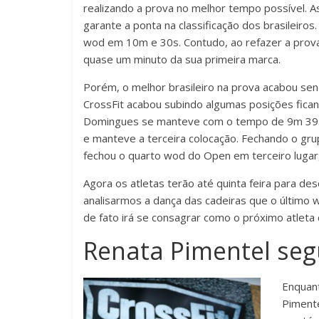
realizando a prova no melhor tempo possível. 
garante a ponta na classificação dos brasileiro
wod em 10m e 30s. Contudo, ao refazer a prov
quase um minuto da sua primeira marca.
Porém, o melhor brasileiro na prova acabou se
CrossFit acabou subindo algumas posições fican
Domingues se manteve com o tempo de 9m 39s. 
e manteve a terceira colocação. Fechando o gru
fechou o quarto wod do Open em terceiro lugar,
Agora os atletas terão até quinta feira para de
analisarmos a dança das cadeiras que o último
de fato irá se consagrar como o próximo atlet
Renata Pimentel se
Enquant
Pimente