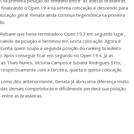
na primeira posição do feminino entre as atletas brasileiras.
inalizando o Open 19.4 na sétima colocação e descendo para
olocação geral. Renata ainda continua hegemônica na primeira
ão.
 Rebane que havia terminado o Open 19.3 em segundo lugar,
caindo de posição e terminou em sexta colocação. Agora é
 Cunha quem ocupa a segunda posição do ranking brasileiro
o. Após conseguir ficar em segundo no Open 19.4. Já as
iras Thais Nunes, Victoria Campos e Susana Rodrigues Etto,
 respectivamente com a terceira, quarta e quinta colocação.
como dito anteriormente, Renata já abriu uma diferença muito
das demais competidoras e dificilmente perderá sua posição
 entre as brasileiras.