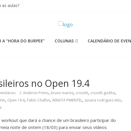
 as aulas?
iores equipes
Lion
ormance aquém no Games
mi
 A “HORA DO BURPEE”
COLUNAS
CALENDÁRIO DE EVE
sileiros no Open 19.4
,
,
,
,
mentários
Anderon Primo
bruno marins
crossfit
crossfit gurkha
,
,
,
,
,
NHA
Open 19.4
Pablo Chalfun
RENATA PIMENTEL
susana rodrigues etto
s
o workout que dará a chance de um brasileiro participar do
meia noite de ontem (18/03) para enviar seus vídeos