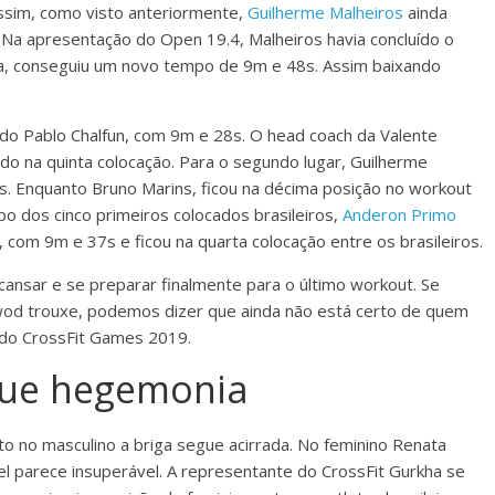
Assim, como visto anteriormente,
Guilherme Malheiros
ainda
s. Na apresentação do Open 19.4, Malheiros havia concluído o
a, conseguiu um novo tempo de 9m e 48s. Assim baixando
ndo Pablo Chalfun, com 9m e 28s. O head coach da Valente
do na quinta colocação. Para o segundo lugar, Guilherme
Enquanto Bruno Marins, ficou na décima posição no workout
po dos cinco primeiros colocados brasileiros,
Anderon Primo
 com 9m e 37s e ficou na quarta colocação entre os brasileiros.
scansar e se preparar finalmente para o último workout. Se
 wod trouxe, podemos dizer que ainda não está certo de quem
a do CrossFit Games 2019.
gue hegemonia
o no masculino a briga segue acirrada. No feminino Renata
l parece insuperável. A representante do CrossFit Gurkha se