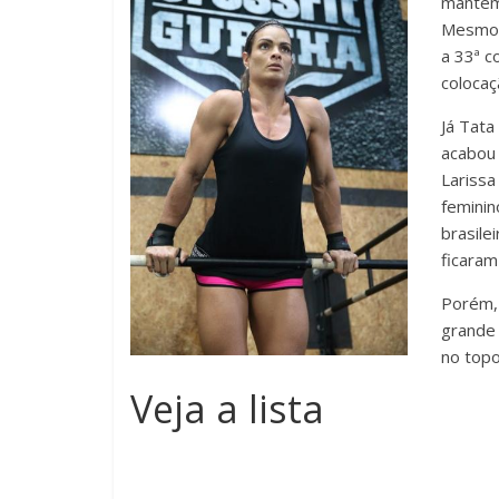
mantém 
Mesmo f
a 33ª c
colocaç
Já Tata
acabou 
Larissa
feminin
brasile
ficaram
Porém, 
grande 
no topo
Veja a lista