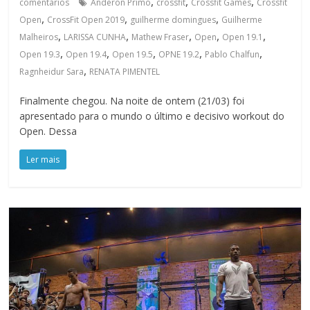
,
,
,
comentários
Anderon Primo
crossfit
Crossfit Games
Crossfit
,
,
,
Open
CrossFit Open 2019
guilherme domingues
Guilherme
,
,
,
,
,
Malheiros
LARISSA CUNHA
Mathew Fraser
Open
Open 19.1
,
,
,
,
,
Open 19.3
Open 19.4
Open 19.5
OPNE 19.2
Pablo Chalfun
,
Ragnheidur Sara
RENATA PIMENTEL
Finalmente chegou. Na noite de ontem (21/03) foi
apresentado para o mundo o último e decisivo workout do
Open. Dessa
Ler mais