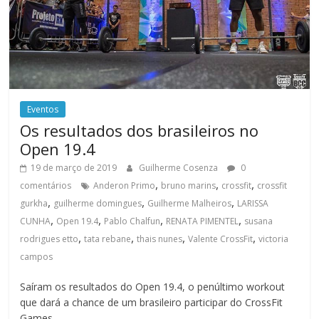
Eventos
Os resultados dos brasileiros no
Open 19.4
19 de março de 2019
Guilherme Cosenza
0
,
,
,
comentários
Anderon Primo
bruno marins
crossfit
crossfit
,
,
,
gurkha
guilherme domingues
Guilherme Malheiros
LARISSA
,
,
,
,
CUNHA
Open 19.4
Pablo Chalfun
RENATA PIMENTEL
susana
,
,
,
,
rodrigues etto
tata rebane
thais nunes
Valente CrossFit
victoria
campos
Saíram os resultados do Open 19.4, o penúltimo workout
que dará a chance de um brasileiro participar do CrossFit
Games