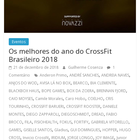
Eventos
Os melhores do ano do CrossFit
Brasileiro 2018
21 de dezembro de 2018
Guilherme Cosenza
1
,
,
,
Comentário
Anderon Primo
ANDRÉ SANCHES
ANDREIA NAVES
,
,
,
,
ANJOS DO WOD
AVISA LÁ NO BOX
BEARCO
BIA CLEMENTE
,
,
,
,
BLACKBOX HAUS
BOPE GAMES
BOX DA ZOERA
BRENNAN FJORD
,
,
,
,
CAIO MOYSES
Camile Morales
Caro Hobo
COELHO
CRIS
,
,
,
TOURINHO
CROSSFIT BARUERI
CROSSFIT ROOSTER
DANIELE
,
,
,
,
MONTES
DIEGO ZAPPAROLI
DIEGOSCHMIDT
DREAD
FABIO
,
,
,
,
,
,
BROCO
FILA
FISIOHEALTH
FOKUS
FORTIFY
GABRIELA VITORELLO
,
,
,
,
,
GAMES
GISELLE SANTOS
Gladius
GUI DOMINGUES
HOPPER
HUGO
,
,
,
,
,
CROSS
Invicio Crossfit
IRIDIUM
JORGE LONGO
JOY IMAGE
Junior