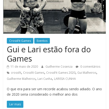
CrossFit Games
Eventos
Gui e Lari estão fora do
Games
11 de maio de 2020
Guilherme Cosenza
0 comentários
,
,
,
,
crossfit
Crossfit Games
CrossFit Games 2020
Gui Malheiros
,
,
Guilherme Malheiros
Lari Cunha
LARISSA CUNHA
O que era para ser um recorde acabou sendo adiado. O ano
de 2020 seria considerado o melhor ano dos
Ler mais