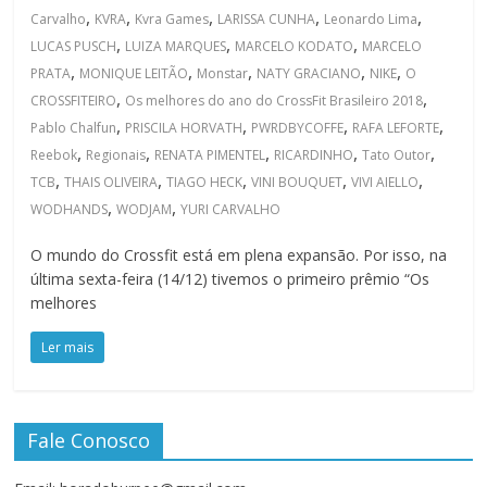
,
,
,
,
,
Carvalho
KVRA
Kvra Games
LARISSA CUNHA
Leonardo Lima
,
,
,
LUCAS PUSCH
LUIZA MARQUES
MARCELO KODATO
MARCELO
,
,
,
,
,
PRATA
MONIQUE LEITÃO
Monstar
NATY GRACIANO
NIKE
O
,
,
CROSSFITEIRO
Os melhores do ano do CrossFit Brasileiro 2018
,
,
,
,
Pablo Chalfun
PRISCILA HORVATH
PWRDBYCOFFE
RAFA LEFORTE
,
,
,
,
,
Reebok
Regionais
RENATA PIMENTEL
RICARDINHO
Tato Outor
,
,
,
,
,
TCB
THAIS OLIVEIRA
TIAGO HECK
VINI BOUQUET
VIVI AIELLO
,
,
WODHANDS
WODJAM
YURI CARVALHO
O mundo do Crossfit está em plena expansão. Por isso, na
última sexta-feira (14/12) tivemos o primeiro prêmio “Os
melhores
Ler mais
Fale Conosco