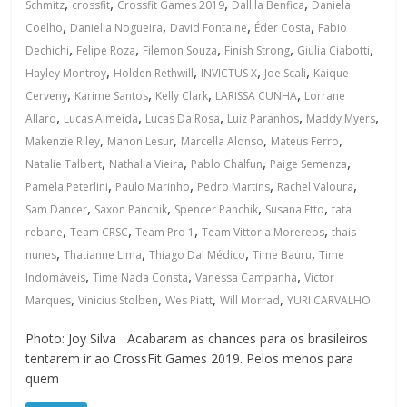
,
,
,
,
Schmitz
crossfit
Crossfit Games 2019
Dallila Benfica
Daniela
,
,
,
,
Coelho
Daniella Nogueira
David Fontaine
Éder Costa
Fabio
,
,
,
,
,
Dechichi
Felipe Roza
Filemon Souza
Finish Strong
Giulia Ciabotti
,
,
,
,
Hayley Montroy
Holden Rethwill
INVICTUS X
Joe Scali
Kaique
,
,
,
,
Cerveny
Karime Santos
Kelly Clark
LARISSA CUNHA
Lorrane
,
,
,
,
,
Allard
Lucas Almeida
Lucas Da Rosa
Luiz Paranhos
Maddy Myers
,
,
,
,
Makenzie Riley
Manon Lesur
Marcella Alonso
Mateus Ferro
,
,
,
,
Natalie Talbert
Nathalia Vieira
Pablo Chalfun
Paige Semenza
,
,
,
,
Pamela Peterlini
Paulo Marinho
Pedro Martins
Rachel Valoura
,
,
,
,
Sam Dancer
Saxon Panchik
Spencer Panchik
Susana Etto
tata
,
,
,
,
rebane
Team CRSC
Team Pro 1
Team Vittoria Morereps
thais
,
,
,
,
nunes
Thatianne Lima
Thiago Dal Médico
Time Bauru
Time
,
,
,
Indomáveis
Time Nada Consta
Vanessa Campanha
Victor
,
,
,
,
Marques
Vinicius Stolben
Wes Piatt
Will Morrad
YURI CARVALHO
Photo: Joy Silva Acabaram as chances para os brasileiros
tentarem ir ao CrossFit Games 2019. Pelos menos para
quem