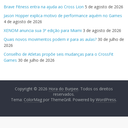
Brave Fitness entra na ajuda ao Cross Lion
5 de agosto de 2026
Jason Hopper explica motivo de performance aquém no Games
4 de agosto de 2026
XENOM anuncia sua 3ª edição para Miami
3 de agosto de 2026
Quais novos movimentos podem ir para as aulas?
30 de julho de
2026
Conselho de Atletas propõe seis mudanças para o CrossFit
Games
30 de julho de 2026
Copyright © 2026
Hora do Burpee
. Todos os direitos
reservados.
Tema:
ColorMag
por ThemeGrill. Powered by
WordPress
.