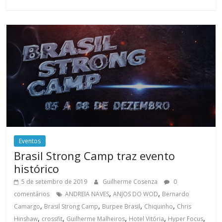
Eventos
Brasil Strong Camp traz evento
histórico
5 de setembro de 2019
Guilherme Cosenza
0
,
,
comentários
ANDREIA NAVES
ANJOS DO WOD
Bernardo
,
,
,
,
Camargo
Brasil Strong Camp
Burpee Brasil
Chiquinho
Chris
,
,
,
,
,
Hinshaw
crossfit
Guilherme Malheiros
Hotel Vitória
Hyper Focus