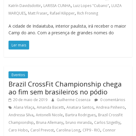
,
,
,
Katrín Davidsdottir
LARISSA CUNHA
Luiz Lopes "Cubano"
LUIZA
,
,
,
MARQUES
Matt Fraser
Rafael Kilipper
Rich Froning
A cidade de Indaiatuba, interior paulista, irá receber o maior
Camp do ano. Com a presença de grandes nomes do
Ler mais
Eventos
Brazil CrossFit Championship chega
ao fim sem brasileiros no pódio
20 de maio de 2019
Guilherme Cosenza
0 comentários
,
,
,
,
Alana Vilaça
Amanda Bacetti
Anatiara Santos
Andreia Pinheiro
,
,
,
Andressa Silva
Antonelli Nicole
Bartira Rodrigues
Brazil CrossFit
,
,
,
,
Championship
Bruna Allemany
bruno miranda
Carlos Szigethy
,
,
,
,
Caro Hobo
Carol Prevost
Carolina Long
CFP9 - RIO
Connor