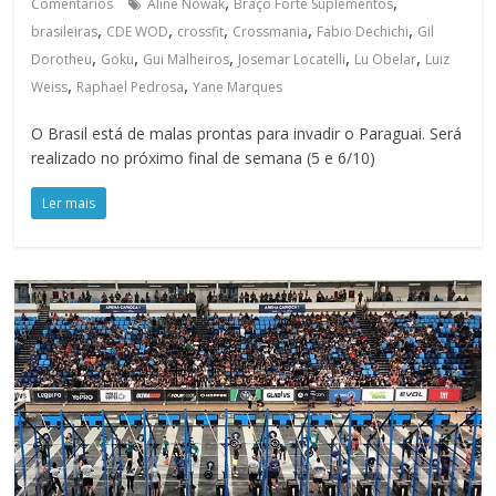
,
,
Comentários
Aline Nowak
Braço Forte Suplementos
,
,
,
,
,
brasileiras
CDE WOD
crossfit
Crossmania
Fabio Dechichi
Gil
,
,
,
,
,
Dorotheu
Goku
Gui Malheiros
Josemar Locatelli
Lu Obelar
Luiz
,
,
Weiss
Raphael Pedrosa
Yane Marques
O Brasil está de malas prontas para invadir o Paraguai. Será
realizado no próximo final de semana (5 e 6/10)
Ler mais