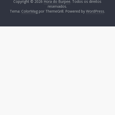
Copyright © 2026
Hora do Burpee
. Todos os direitos
reservados.
Tema:
ColorMag
por ThemeGrill. Powered by
WordPress
.