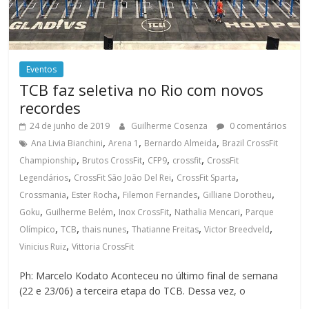
Eventos
TCB faz seletiva no Rio com novos
recordes
24 de junho de 2019
Guilherme Cosenza
0 comentários
,
,
,
Ana Livia Bianchini
Arena 1
Bernardo Almeida
Brazil CrossFit
,
,
,
,
Championship
Brutos CrossFit
CFP9
crossfit
CrossFit
,
,
,
Legendários
CrossFit São João Del Rei
CrossFit Sparta
,
,
,
,
Crossmania
Ester Rocha
Filemon Fernandes
Gilliane Dorotheu
,
,
,
,
Goku
Guilherme Belém
Inox CrossFit
Nathalia Mencari
Parque
,
,
,
,
,
Olímpico
TCB
thais nunes
Thatianne Freitas
Victor Breedveld
,
Vinicius Ruiz
Vittoria CrossFit
Ph: Marcelo Kodato Aconteceu no último final de semana
(22 e 23/06) a terceira etapa do TCB. Dessa vez, o