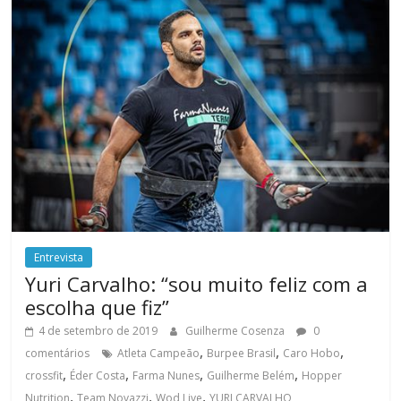
Entrevista
Yuri Carvalho: “sou muito feliz com a
escolha que fiz”
4 de setembro de 2019
Guilherme Cosenza
0
,
,
,
comentários
Atleta Campeão
Burpee Brasil
Caro Hobo
,
,
,
,
crossfit
Éder Costa
Farma Nunes
Guilherme Belém
Hopper
,
,
,
Nutrition
Team Novazzi
Wod Live
YURI CARVALHO