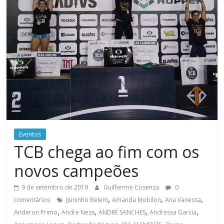
Eventos
TCB chega ao fim com os
novos campeões
9 de setembro de 2019
Guilherme Cosenza
0
,
,
,
comentários
(Juninho Belem
Amanda Mobilon
Ana Vanessa
,
,
,
,
Anderon Primo
Andre Ness
ANDRÉ SANCHES
Andressa Garcia
,
,
,