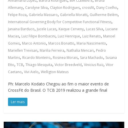
Annamaria Lopez
Bartira Rodrigues
BIA CLEMENTE
Bruna
,
,
,
,
,
Allemany
Carolyne Silva
Clayton Rodrigues
crossfit
Dany Coelho
,
,
,
,
Felipe Roza
Gabriela Massaro
Gabriella Moratti
Guilherme Belém
,
International Governing Body for Competitive Functional Fitness
,
,
,
,
Janaina Barduco
Jucele Lucas
Kaique Cerveny
Lucas Silva
Luciane
,
,
,
,
Macias
Luiz Filipe Bombacini
Luiz Henrique
Luiz Renato
Manoel
,
,
,
,
Gomes
Marco Antonio
Marcos Bonatto
Maria Nascimento
,
,
,
Mariellen Trevisan
Marilia Ferreira
Nathalia Mencari
Pedro
,
,
,
,
Martins
Ricardo Monteiro
Rosinea Morais
Sara Machado
Susana
,
,
,
,
,
Etto
TCB
Thiago Mesquita
Victor Breedveld
Vinicius Ruiz
Vitor
,
,
Caetano
Vivi Aielo
Welligton Mateus
Ph: Marcelo Kodato Chegou ao fim o maior evento de
CrossFit do Brasil. O TCB 2019 realizou a grande final
Ler mais