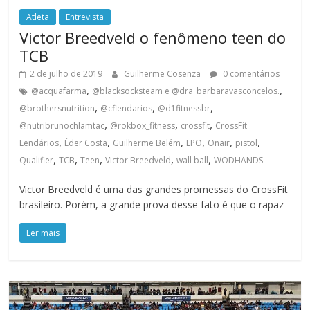
Atleta
Entrevista
Victor Breedveld o fenômeno teen do
TCB
2 de julho de 2019
Guilherme Cosenza
0 comentários
,
,
@acquafarma
@blacksocksteam e @dra_barbaravasconcelos.
,
,
,
@brothersnutrition
@cflendarios
@d1fitnessbr
,
,
,
@nutribrunochlamtac
@rokbox_fitness
crossfit
CrossFit
,
,
,
,
,
,
Lendários
Éder Costa
Guilherme Belém
LPO
Onair
pistol
,
,
,
,
,
Qualifier
TCB
Teen
Victor Breedveld
wall ball
WODHANDS
Victor Breedveld é uma das grandes promessas do CrossFit
brasileiro. Porém, a grande prova desse fato é que o rapaz
Ler mais