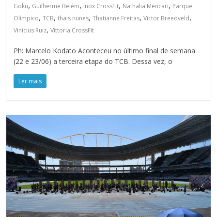
,
,
,
,
Goku
Guilherme Belém
Inox CrossFit
Nathalia Mencari
Parque
,
,
,
,
,
Olímpico
TCB
thais nunes
Thatianne Freitas
Victor Breedveld
,
Vinicius Ruiz
Vittoria CrossFit
Ph: Marcelo Kodato Aconteceu no último final de semana
(22 e 23/06) a terceira etapa do TCB. Dessa vez, o
Ler mais