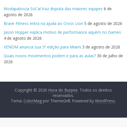
Wodapalooza SoCal traz disputa das maiores equipes
6 de
agosto de 2026
Brave Fitness entra na ajuda ao Cross Lion
5 de agosto de 2026
Jason Hopper explica motivo de performance aquém no Games
4 de agosto de 2026
XENOM anuncia sua 3ª edição para Miami
3 de agosto de 2026
Quais novos movimentos podem ir para as aulas?
30 de julho de
2026
Copyright © 2026
Hora do Burpee
. Todos os direitos
reservados.
Tema:
ColorMag
por ThemeGrill. Powered by
WordPress
.