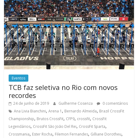
Eventos
TCB faz seletiva no Rio com novos
recordes
24 de junho de 2019
Guilherme Cosenza
0 comentários
,
,
,
Ana Livia Bianchini
Arena 1
Bernardo Almeida
Brazil CrossFit
,
,
,
,
Championship
Brutos CrossFit
CFP9
crossfit
CrossFit
,
,
,
Legendários
CrossFit São João Del Rei
CrossFit Sparta
,
,
,
,
Crossmania
Ester Rocha
Filemon Fernandes
Gilliane Dorotheu