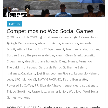
Eventos
Competimos no Wod Social Games
29 de abril de 2019
Guilherme Cosenza
1 Comentário
,
,
,
Agile Performance
Alejandro Arcila
Aline Nicola
Amanda
,
,
,
,
,
Schott
Athos Ribeiro
Box PT Equipament
bruno miranda
burpee
,
,
,
,
,
Burpee Brasil
Burpee over de bar
clean
Clean & Jerk
crossfit
,
,
,
,
Crossmania
deadlift
diana holanda
Diego Nunes
Fernando
,
,
,
,
Thelbaldi
front squat
Garota de Ferro
Guilherme Belém
,
,
,
,
Ittallaneyz Cavalcanti
Josi Silva
Leonam Ribeiro
Leonardo Hafner
,
,
,
,
,
Leve
LPO
Mundo V2
NATY GRACIANO
Pedro Bonissatto
,
,
,
,
,
Powered By Coffee
PR
Ricardo Allgayer
squat clean
squat snatch
,
,
,
,
Thiago Gordinho
Upperjust
Wagner Junior
Wod Live
Wod Social
,
Games
workout
HORA DO BURPEE foi criado a quase um ano. Assim sendo,