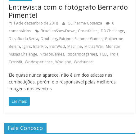
Entrevista com o fotógrafo Bernardo
Pimentel
19 de dezembro de 2018
Guilherme Cosenza
0
,
,
,
comentários
BrazilianShowDown
Crossfit Inc.
D3 Challenge
,
,
,
Desafio da Serra
Doubleig
Extreme Summer Games
Guilherme
,
,
,
,
,
,
,
Belém
Igilrs
InterRio
IronWod
Machine
Mitras War
Monstar
,
,
,
,
Musas Chalenge
NiteróiGames
Riocariocagames
TCB
Troia
,
,
,
Crossfit
Wodexperience
Wodland
Wodsunset
Ele quase nunca aparece, não é um dos atletas nas
competições, porém é o responsável pelas melhores
imagens dos eventos
Ler mais
Fale Conosco