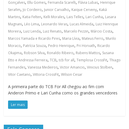
,
,
,
,
Gonçalves
Ellu Gomes
Fernanda Scarelli
Flávia Lubas
Henrique
,
,
,
,
Serafim
Jo Cordeiro
Junior Carvalho
Kaique Cerveny
Kaká
,
,
,
,
,
Martins
Katia Felten
Kelli Morales
Lais Telles
Lari Cunha
Lasara
,
,
,
,
Magnani
Léo Lima
Leonardo Veras
Lucas Almeida
Luiz Henrique
,
,
,
,
,
Moreira
Luiz Lenda
Luiz Renato
Marcelo Pezzin
Márcio Costa
,
,
,
Marcos Yamada e Ricardo Pires
Maria Lívia
Mateus Ferro
Murilo
,
,
,
,
Moraco
Patrícia Souza
Pedro Henrique
Pri Horvath
Ricardo
,
,
,
,
Okajima
Robson Silva
Ronaldo Ribeiro
Rubens Mattos
Susana
,
,
,
,
Etto e Andressa Ferreira
TCB
tcb for all
Templosa CrossFit
Thiago
,
,
,
,
Fernandes
Vanessa Medeiros
Victor Amancio
Vinicius Stolben
,
,
Vitor Caetano
Vittoria CrossFit
Wilson Cesar
A primeira parte do TCB For All chegou ao fim com
Anderon Primo e Lari Cunha como os grandes vencedores
Ler mais