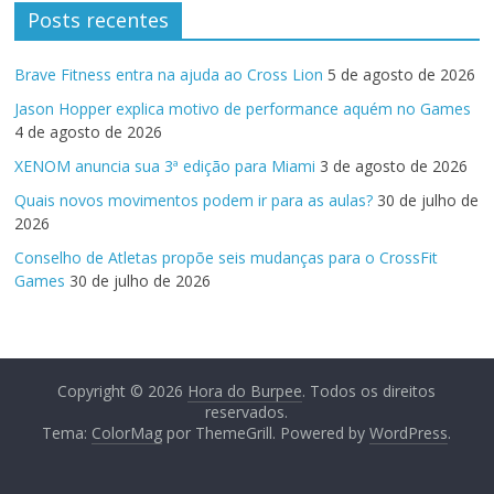
Posts recentes
Brave Fitness entra na ajuda ao Cross Lion
5 de agosto de 2026
Jason Hopper explica motivo de performance aquém no Games
4 de agosto de 2026
XENOM anuncia sua 3ª edição para Miami
3 de agosto de 2026
Quais novos movimentos podem ir para as aulas?
30 de julho de
2026
Conselho de Atletas propõe seis mudanças para o CrossFit
Games
30 de julho de 2026
Copyright © 2026
Hora do Burpee
. Todos os direitos
reservados.
Tema:
ColorMag
por ThemeGrill. Powered by
WordPress
.