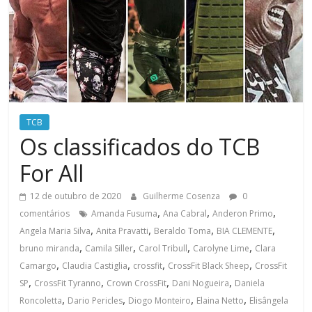
TCB
Os classificados do TCB
For All
12 de outubro de 2020
Guilherme Cosenza
0
,
,
,
comentários
Amanda Fusuma
Ana Cabral
Anderon Primo
,
,
,
,
Angela Maria Silva
Anita Pravatti
Beraldo Toma
BIA CLEMENTE
,
,
,
,
bruno miranda
Camila Siller
Carol Tribull
Carolyne Lime
Clara
,
,
,
,
Camargo
Claudia Castiglia
crossfit
CrossFit Black Sheep
CrossFit
,
,
,
,
SP
CrossFit Tyranno
Crown CrossFit
Dani Nogueira
Daniela
,
,
,
,
Roncoletta
Dario Pericles
Diogo Monteiro
Elaina Netto
Elisângela