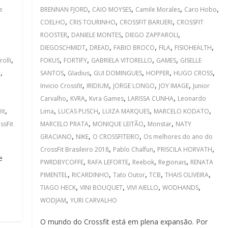
,
,
,
,
e
BRENNAN FJORD
CAIO MOYSES
Camile Morales
Caro Hobo
,
,
,
COELHO
CRIS TOURINHO
CROSSFIT BARUERI
CROSSFIT
,
,
,
ROOSTER
DANIELE MONTES
DIEGO ZAPPAROLI
,
,
,
,
,
DIEGOSCHMIDT
DREAD
FABIO BROCO
FILA
FISIOHEALTH
,
,
,
,
,
olli
FOKUS
FORTIFY
GABRIELA VITORELLO
GAMES
GISELLE
,
,
,
,
,
,
e
SANTOS
Gladius
GUI DOMINGUES
HOPPER
HUGO CROSS
,
,
,
,
Invicio Crossfit
IRIDIUM
JORGE LONGO
JOY IMAGE
Junior
,
,
,
,
Carvalho
KVRA
Kvra Games
LARISSA CUNHA
Leonardo
,
,
,
,
,
it
Lima
LUCAS PUSCH
LUIZA MARQUES
MARCELO KODATO
,
,
,
ssFit
MARCELO PRATA
MONIQUE LEITÃO
Monstar
NATY
,
,
,
GRACIANO
NIKE
O CROSSFITEIRO
Os melhores do ano do
,
,
,
CrossFit Brasileiro 2018
Pablo Chalfun
PRISCILA HORVATH
e
,
,
,
,
PWRDBYCOFFE
RAFA LEFORTE
Reebok
Regionais
RENATA
,
,
,
,
,
PIMENTEL
RICARDINHO
Tato Outor
TCB
THAIS OLIVEIRA
,
,
,
,
TIAGO HECK
VINI BOUQUET
VIVI AIELLO
WODHANDS
,
WODJAM
YURI CARVALHO
O mundo do Crossfit está em plena expansão. Por