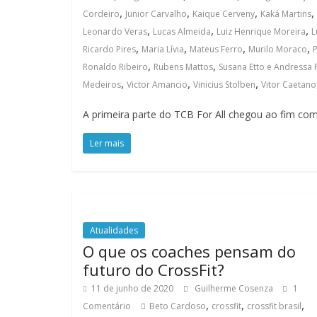
,
,
,
,
Cordeiro
Junior Carvalho
Kaique Cerveny
Kaká Martins
,
,
,
Leonardo Veras
Lucas Almeida
Luiz Henrique Moreira
L
,
,
,
,
Ricardo Pires
Maria Lívia
Mateus Ferro
Murilo Moraco
P
,
,
Ronaldo Ribeiro
Rubens Mattos
Susana Etto e Andressa 
,
,
,
Medeiros
Victor Amancio
Vinicius Stolben
Vitor Caetano
A primeira parte do TCB For All chegou ao fim c
Ler mais
Atualidades
O que os coaches pensam do
futuro do CrossFit?
11 de junho de 2020
Guilherme Cosenza
1
,
,
,
Comentário
Beto Cardoso
crossfit
crossfit brasil