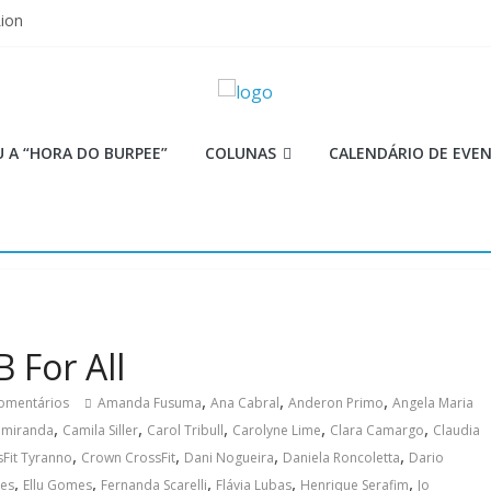
Lion
ormance aquém no Games
mi
 as aulas?
ças para o CrossFit Games
 A “HORA DO BURPEE”
COLUNAS
CALENDÁRIO DE EVE
 For All
,
,
,
omentários
Amanda Fusuma
Ana Cabral
Anderon Primo
Angela Maria
,
,
,
,
,
 miranda
Camila Siller
Carol Tribull
Carolyne Lime
Clara Camargo
Claudia
,
,
,
,
Fit Tyranno
Crown CrossFit
Dani Nogueira
Daniela Roncoletta
Dario
,
,
,
,
,
ves
Ellu Gomes
Fernanda Scarelli
Flávia Lubas
Henrique Serafim
Jo