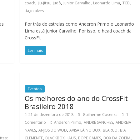
,
,
,
,
,
,
coach
jiu-jitsu
judô
Junior Carvalho
Leonardo Lima
TCB
tiago alves
as
Por trás de estrelas como Anderon Primo e Leonardo
Lima está Junior Carvalho. Por isso, o head coach da
CrossFit
Ler mais
Eventos
Os melhores do ano do CrossFit
Brasileiro 2018
21 de dezembro de 2018
Guilherme Cosenza
1
,
,
Comentário
Anderon Primo
ANDRÉ SANCHES
ANDREIA
,
,
,
,
a
NAVES
ANJOS DO WOD
AVISA LÁ NO BOX
BEARCO
BIA
,
,
,
,
ttest
CLEMENTE
BLACKBOX HAUS
BOPE GAMES
BOX DA ZOERA