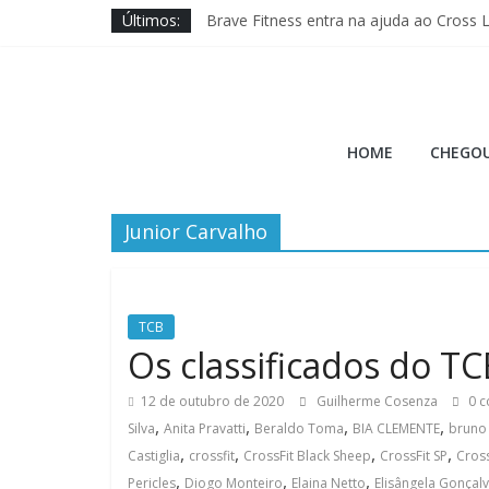
Pular
Últimos:
Brave Fitness entra na ajuda ao Cross 
para
Jason Hopper explica motivo de perf
o
XENOM anuncia sua 3ª edição para Mia
conteúdo
Quais novos movimentos podem ir para
Hora
Conselho de Atletas propõe seis mudan
HOME
CHEGOU
do
Junior Carvalho
Burpee
A
Hora
TCB
do
Os classificados do TCB
Burpee
12 de outubro de 2020
Guilherme Cosenza
0 c
,
,
,
,
Silva
Anita Pravatti
Beraldo Toma
BIA CLEMENTE
bruno
,
,
,
,
Castiglia
crossfit
CrossFit Black Sheep
CrossFit SP
Cross
,
,
,
Pericles
Diogo Monteiro
Elaina Netto
Elisângela Gonçal