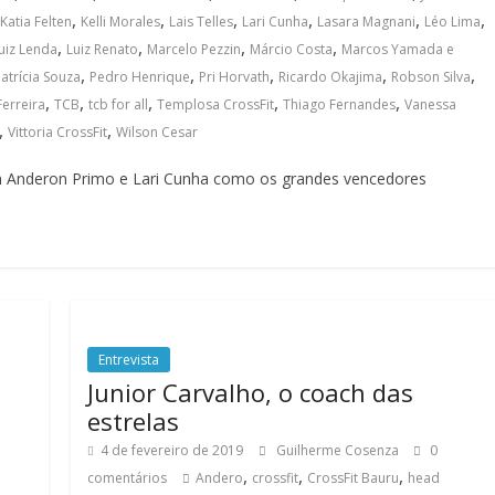
,
,
,
,
,
,
Katia Felten
Kelli Morales
Lais Telles
Lari Cunha
Lasara Magnani
Léo Lima
,
,
,
,
uiz Lenda
Luiz Renato
Marcelo Pezzin
Márcio Costa
Marcos Yamada e
,
,
,
,
,
atrícia Souza
Pedro Henrique
Pri Horvath
Ricardo Okajima
Robson Silva
,
,
,
,
,
Ferreira
TCB
tcb for all
Templosa CrossFit
Thiago Fernandes
Vanessa
,
,
Vittoria CrossFit
Wilson Cesar
om Anderon Primo e Lari Cunha como os grandes vencedores
Entrevista
Junior Carvalho, o coach das
estrelas
4 de fevereiro de 2019
Guilherme Cosenza
0
,
,
,
comentários
Andero
crossfit
CrossFit Bauru
head