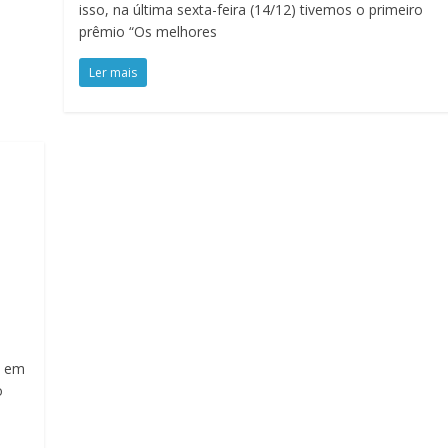
isso, na última sexta-feira (14/12) tivemos o primeiro
prêmio “Os melhores
Ler mais
o em
o