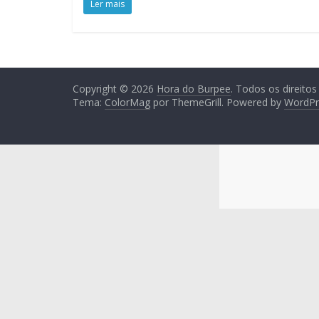
Ler mais
Copyright © 2026
Hora do Burpee
. Todos os direitos
Tema:
ColorMag
por ThemeGrill. Powered by
WordPr