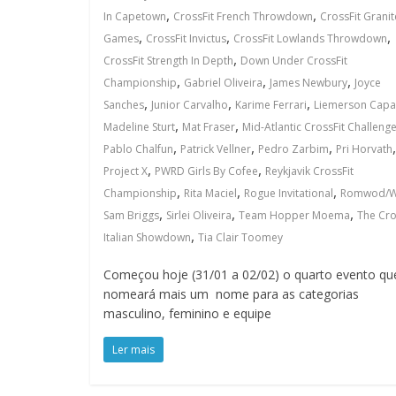
,
,
In Capetown
CrossFit French Throwdown
CrossFit Granit
,
,
,
Games
CrossFit Invictus
CrossFit Lowlands Throwdown
,
CrossFit Strength In Depth
Down Under CrossFit
,
,
,
Championship
Gabriel Oliveira
James Newbury
Joyce
,
,
,
Sanches
Junior Carvalho
Karime Ferrari
Liemerson Capar
,
,
Madeline Sturt
Mat Fraser
Mid-Atlantic CrossFit Challeng
,
,
,
,
Pablo Chalfun
Patrick Vellner
Pedro Zarbim
Pri Horvath
,
,
Project X
PWRD Girls By Cofee
Reykjavik CrossFit
,
,
,
Championship
Rita Maciel
Rogue Invitational
Romwod/W
,
,
,
Sam Briggs
Sirlei Oliveira
Team Hopper Moema
The Cro
,
Italian Showdown
Tia Clair Toomey
Começou hoje (31/01 a 02/02) o quarto evento qu
nomeará mais um nome para as categorias
masculino, feminino e equipe
Ler mais