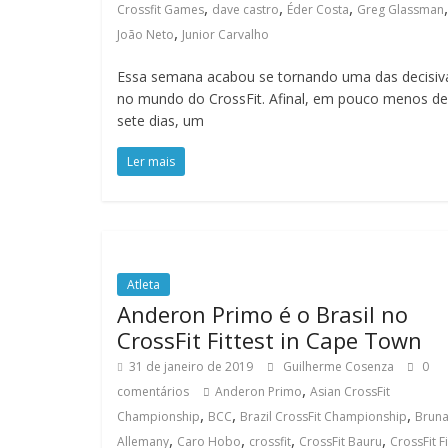
,
,
,
,
Crossfit Games
dave castro
Éder Costa
Greg Glassman
,
João Neto
Junior Carvalho
Essa semana acabou se tornando uma das decisiv
no mundo do CrossFit. Afinal, em pouco menos de
sete dias, um
Ler mais
Atleta
Anderon Primo é o Brasil no
CrossFit Fittest in Cape Town
31 de janeiro de 2019
Guilherme Cosenza
0
,
comentários
Anderon Primo
Asian CrossFit
,
,
,
Championship
BCC
Brazil CrossFit Championship
Brun
,
,
,
,
Allemany
Caro Hobo
crossfit
CrossFit Bauru
CrossFit Fi