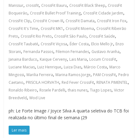
,
,
,
,
Manssur
crossfit
CrossFit Bauru
CrossFit Black Sheep
CrossFit
,
,
,
Boqueirão
CrossFit Bullet Proof Training
CrossFit Cidade Jardim
,
,
,
,
CrossFit Clip
CrossFit Crown III
CrossFit Damata
CrossFit Iron Fox
,
,
,
CrossFit It's Time
CrossFit MK1
CrossFit Moema
CrossFit Ribeirão
,
,
,
,
Preto
CrossFit Rio Preto
CrossFit São Paulo
CrossFit Saúde
,
,
,
,
CrossFit Taubaté
CrossFit Viçosa
Éder Costa
Elcio Mello Jr
Enzo
,
,
,
,
Storani
Fernanda Passos
Filemon Fernandes
Gustavo Aranha
,
,
,
,
Janaina Barduco
Kaique Cerveny
Lais Maria
Locum CrossFit
,
,
,
,
Luciane Macias
Luiz Henrique
Luiza Dias
Márcio Costa
Marco
,
,
,
,
Mingossi
Marilia Ferreira
Marina Ramos Jorge
PAM CrossFit
Pedro
,
,
,
,
Caetano
PRISCILA HORVATH
Red Fever CrossFit
RENATA PIMENTEL
,
,
,
,
Ronaldo Ribeiro
Rosele Pardelli
thais nunes
Tiago Lopes
Victor
,
Breedveld
Wod Live
ph: Le Forte Image / Joyce Silva A quarta seletiva do TCB foi
realizada no último final de semana (29
Ler mais