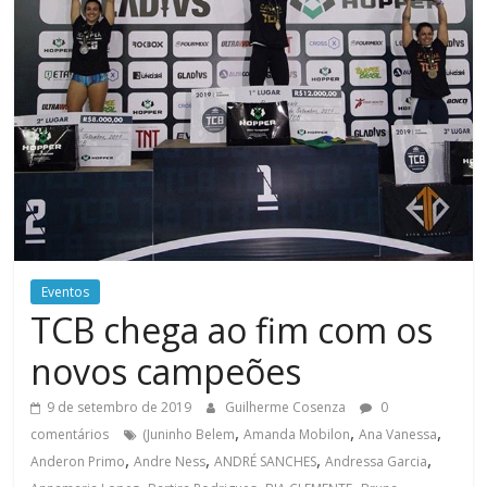
Eventos
TCB chega ao fim com os
novos campeões
9 de setembro de 2019
Guilherme Cosenza
0
,
,
,
comentários
(Juninho Belem
Amanda Mobilon
Ana Vanessa
,
,
,
,
Anderon Primo
Andre Ness
ANDRÉ SANCHES
Andressa Garcia
,
,
,