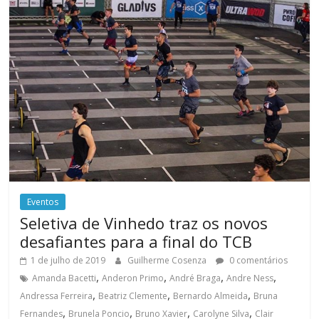
Eventos
Seletiva de Vinhedo traz os novos
desafiantes para a final do TCB
1 de julho de 2019
Guilherme Cosenza
0 comentários
,
,
,
,
Amanda Bacetti
Anderon Primo
André Braga
Andre Ness
,
,
,
Andressa Ferreira
Beatriz Clemente
Bernardo Almeida
Bruna
,
,
,
,
Fernandes
Brunela Poncio
Bruno Xavier
Carolyne Silva
Clair