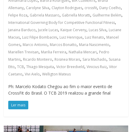
Annamaria Lopez
Bartira Rodrigues
BIA CLEMENTE
Bruna
,
,
,
,
,
Allemany
Carolyne Silva
Clayton Rodrigues
crossfit
Dany Coelho
,
,
,
,
Felipe Roza
Gabriela Massaro
Gabriella Moratti
Guilherme Belém
,
International Governing Body for Competitive Functional Fitness
,
,
,
,
Janaina Barduco
Jucele Lucas
Kaique Cerveny
Lucas Silva
Luciane
,
,
,
,
Macias
Luiz Filipe Bombacini
Luiz Henrique
Luiz Renato
Manoel
,
,
,
,
Gomes
Marco Antonio
Marcos Bonatto
Maria Nascimento
,
,
,
Mariellen Trevisan
Marilia Ferreira
Nathalia Mencari
Pedro
,
,
,
,
Martins
Ricardo Monteiro
Rosinea Morais
Sara Machado
Susana
,
,
,
,
,
Etto
TCB
Thiago Mesquita
Victor Breedveld
Vinicius Ruiz
Vitor
,
,
Caetano
Vivi Aielo
Welligton Mateus
Ph: Marcelo Kodato Chegou ao fim o maior evento de
CrossFit do Brasil. O TCB 2019 realizou a grande final
Ler mais