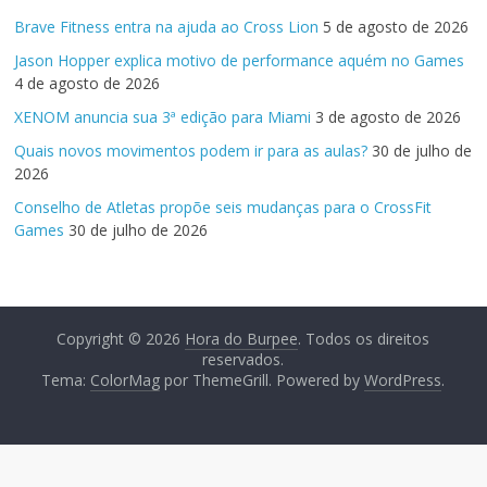
Brave Fitness entra na ajuda ao Cross Lion
5 de agosto de 2026
Jason Hopper explica motivo de performance aquém no Games
4 de agosto de 2026
XENOM anuncia sua 3ª edição para Miami
3 de agosto de 2026
Quais novos movimentos podem ir para as aulas?
30 de julho de
2026
Conselho de Atletas propõe seis mudanças para o CrossFit
Games
30 de julho de 2026
Copyright © 2026
Hora do Burpee
. Todos os direitos
reservados.
Tema:
ColorMag
por ThemeGrill. Powered by
WordPress
.