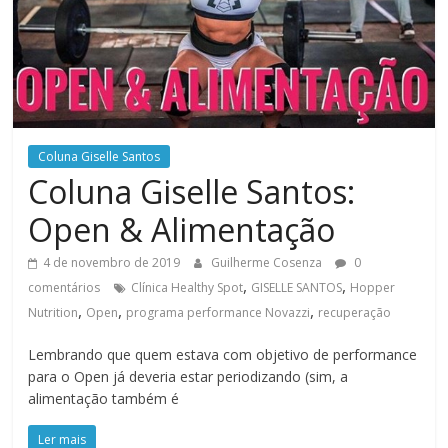
Coluna Giselle Santos
Coluna Giselle Santos:
Open & Alimentação
4 de novembro de 2019
Guilherme Cosenza
0
,
,
comentários
Clínica Healthy Spot
GISELLE SANTOS
Hopper
,
,
,
Nutrition
Open
programa performance Novazzi
recuperação
Lembrando que quem estava com objetivo de performance
para o Open já deveria estar periodizando (sim, a
alimentação também é
Ler mais