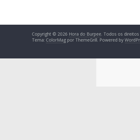
Copyright © 2026
Hora do Burpee
. Todos os direitos
Tema:
ColorMag
por ThemeGrill. Powered by
WordPr