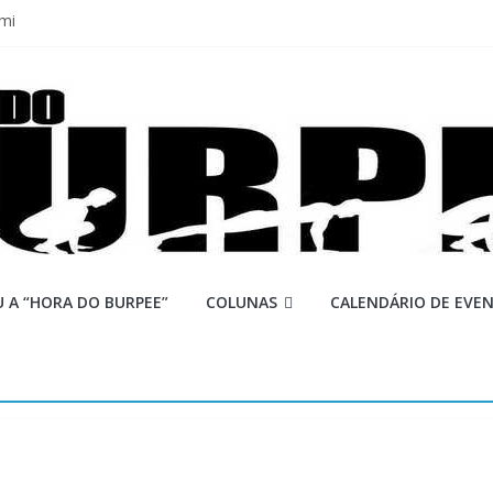
mi
 Q 2026
iores equipes
Lion
ormance aquém no Games
 A “HORA DO BURPEE”
COLUNAS
CALENDÁRIO DE EVE