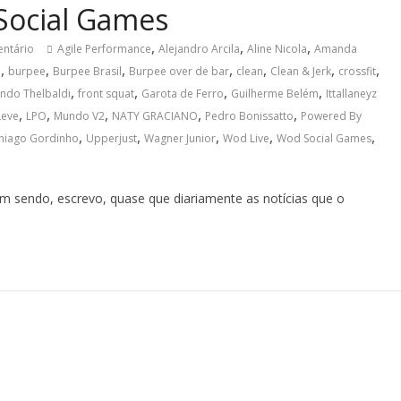
ocial Games
,
,
,
ntário
Agile Performance
Alejandro Arcila
Aline Nicola
Amanda
,
,
,
,
,
,
,
a
burpee
Burpee Brasil
Burpee over de bar
clean
Clean & Jerk
crossfit
,
,
,
,
ndo Thelbaldi
front squat
Garota de Ferro
Guilherme Belém
Ittallaneyz
,
,
,
,
,
Leve
LPO
Mundo V2
NATY GRACIANO
Pedro Bonissatto
Powered By
,
,
,
,
,
hiago Gordinho
Upperjust
Wagner Junior
Wod Live
Wod Social Games
 sendo, escrevo, quase que diariamente as notícias que o