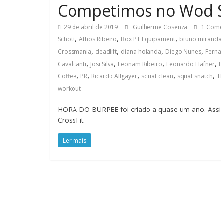
do
Competimos no Wod S
Burpee
29 de abril de 2019
Guilherme Cosenza
1 Come
,
,
,
Schott
Athos Ribeiro
Box PT Equipament
bruno mirand
,
,
,
,
Crossmania
deadlift
diana holanda
Diego Nunes
Ferna
,
,
,
,
Cavalcanti
Josi Silva
Leonam Ribeiro
Leonardo Hafner
,
,
,
,
,
Coffee
PR
Ricardo Allgayer
squat clean
squat snatch
T
workout
HORA DO BURPEE foi criado a quase um ano. Assim
CrossFit
Ler mais