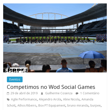
Eventos
Competimos no Wod Social Games
29 de abril de 2019
Guilherme Cosenza
1 Comentário
,
,
,
Agile Performance
Alejandro Arcila
Aline Nicola
Amanda
,
,
,
,
,
Schott
Athos Ribeiro
Box PT Equipament
bruno miranda
burpee