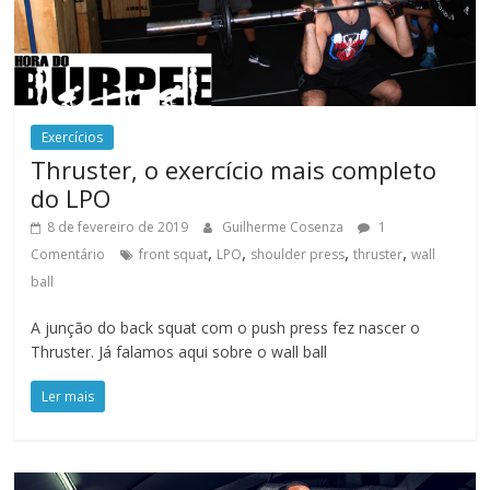
Exercícios
Thruster, o exercício mais completo
do LPO
8 de fevereiro de 2019
Guilherme Cosenza
1
,
,
,
,
Comentário
front squat
LPO
shoulder press
thruster
wall
ball
A junção do back squat com o push press fez nascer o
Thruster. Já falamos aqui sobre o wall ball
Ler mais