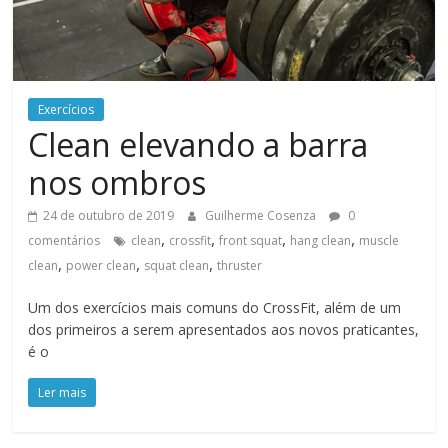
Exercícios
Clean elevando a barra
nos ombros
24 de outubro de 2019
Guilherme Cosenza
0
,
,
,
,
comentários
clean
crossfit
front squat
hang clean
muscle
,
,
,
clean
power clean
squat clean
thruster
Um dos exercícios mais comuns do CrossFit, além de um
dos primeiros a serem apresentados aos novos praticantes,
é o
Ler mais