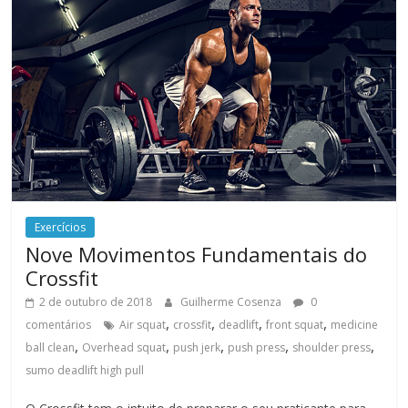
Exercícios
Nove Movimentos Fundamentais do
Crossfit
2 de outubro de 2018
Guilherme Cosenza
0
,
,
,
,
comentários
Air squat
crossfit
deadlift
front squat
medicine
,
,
,
,
,
ball clean
Overhead squat
push jerk
push press
shoulder press
sumo deadlift high pull