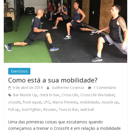
Exercícios
Como está a sua mobilidade?
9 de abril de 2019
Guilherme Cosenza
1 Comentário
,
,
,
,
Bar Muscle Up
chest to bar
Cross Life
Cross Life Vila Isabel
,
,
,
,
,
,
crossfit
front squat
LPO
Marco Pimenta
mobilidade
muscle up
,
,
,
,
Pull up
Soul Fighter
thruster
Toes to Bar
wall ball
Uma das primeiras coisas que escutamos quando
começamos a treinar o CrossFit é em relação a mobilidade