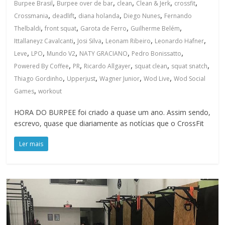
,
,
,
,
,
Burpee Brasil
Burpee over de bar
clean
Clean & Jerk
crossfit
,
,
,
,
Crossmania
deadlift
diana holanda
Diego Nunes
Fernando
,
,
,
,
Thelbaldi
front squat
Garota de Ferro
Guilherme Belém
,
,
,
,
Ittallaneyz Cavalcanti
Josi Silva
Leonam Ribeiro
Leonardo Hafner
,
,
,
,
,
Leve
LPO
Mundo V2
NATY GRACIANO
Pedro Bonissatto
,
,
,
,
,
Powered By Coffee
PR
Ricardo Allgayer
squat clean
squat snatch
,
,
,
,
Thiago Gordinho
Upperjust
Wagner Junior
Wod Live
Wod Social
,
Games
workout
HORA DO BURPEE foi criado a quase um ano. Assim sendo,
escrevo, quase que diariamente as notícias que o CrossFit
Ler mais