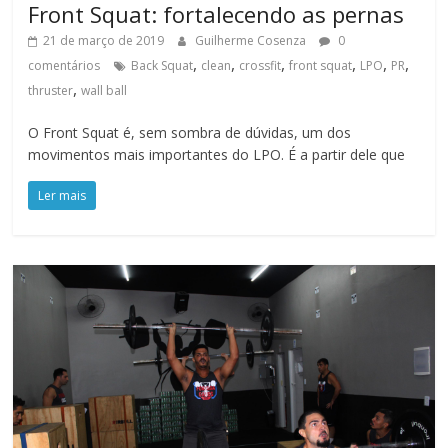
Front Squat: fortalecendo as pernas
21 de março de 2019
Guilherme Cosenza
0
,
,
,
,
,
,
comentários
Back Squat
clean
crossfit
front squat
LPO
PR
,
thruster
wall ball
O Front Squat é, sem sombra de dúvidas, um dos
movimentos mais importantes do LPO. É a partir dele que
Ler mais