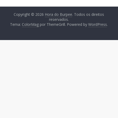
Copyright © 2026
Hora do Burpee
. Todos os direitos
reservados.
Tema:
ColorMag
por ThemeGrill. Powered by
WordPress
.