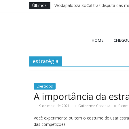
Pular
Últimos:
Wodapalooza SoCal traz disputa das ma
para
Brave Fitness entra na ajuda ao Cross 
o
Jason Hopper explica motivo de perf
conteúdo
XENOM anuncia sua 3ª edição para Mia
Hora
Quais novos movimentos podem ir para
HOME
CHEGOU
do
estratégia
Burpee
A
Hora
Exercícios
do
A importância da estr
Burpee
19 de maio de 2021
Guilherme Cosenza
0 come
Você experimenta ou tem o costume de usar estra
das competições