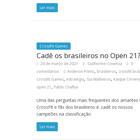
Ler mais
CrossFit Games
Cadê os brasileiros no Open 21
24 de março de 2021
Guilherme Cosenza
0
,
,
comentários
Anderon Primo
brasileiros
crossfit braz
,
,
,
Crossfit Games
estratégia
Gui Malheiros
Kaique Cerven
,
open 21
Pablo Chalfun
Uma das perguntas mais frequentes dos amantes
CrossFit e fãs dos brasileiros é: cadê os nossos
campeões na classificação
Ler mais