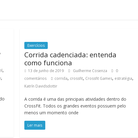
Exercícios
?
Corrida cadenciada: entenda
como funciona
,
il
13 de junho de 2019
Guilherme Cosenza
0
,
,
,
,
,
y
comentários
corrida
crossfit
Crossfit Games
estratégia
Katrín Davidsdottir
 do
A corrida é uma das principais atividades dentro do
CrossFit. Todos os grandes eventos possuem pelo
menos um momento onde
Ler mais