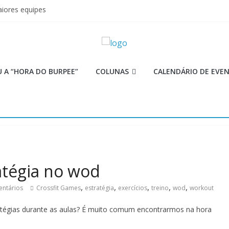
iores equipes
Lion
ormance aquém no Games
mi
 as aulas?
 A “HORA DO BURPEE”
COLUNAS
CALENDÁRIO DE EVE
atégia no wod
,
,
,
,
,
ntários
Crossfit Games
estratégia
exercícios
treino
wod
workout
tégias durante as aulas? É muito comum encontrarmos na hora