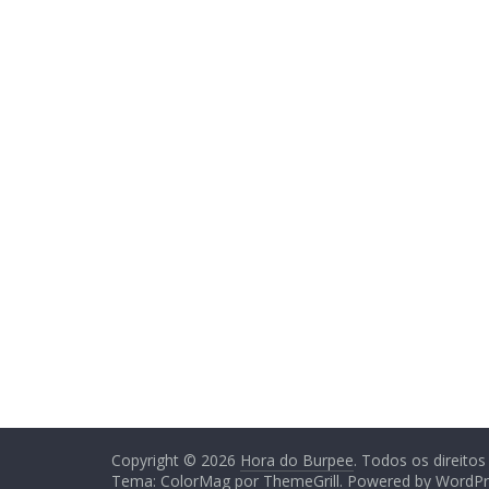
Copyright © 2026
Hora do Burpee
. Todos os direitos
Tema:
ColorMag
por ThemeGrill. Powered by
WordPr