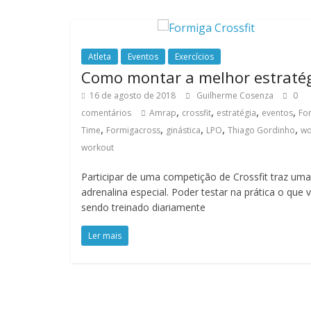
Atleta
Eventos
Exercícios
Como montar a melhor estraté
16 de agosto de 2018
Guilherme Cosenza
0
,
,
,
,
comentários
Amrap
crossfit
estratégia
eventos
Fo
,
,
,
,
,
Time
Formigacross
ginástica
LPO
Thiago Gordinho
w
workout
Participar de uma competição de Crossfit traz uma
adrenalina especial. Poder testar na prática o que
sendo treinado diariamente
Ler mais