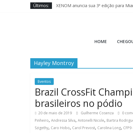
Pular
Últimos:
XENOM anuncia sua 3ª edição para Mia
para
Rogue Invitational anuncia data do The
o
Wodapalooza SoCal traz disputa das ma
conteúdo
Brave Fitness entra na ajuda ao Cross 
Hora
Jason Hopper explica motivo de perf
HOME
CHEGOU
do
Hayley Montroy
Burpee
A
Eventos
Hora
Brazil CrossFit Champ
do
brasileiros no pódio
Burpee
20 de maio de 2019
Guilherme Cosenza
0 come
,
,
,
Pinheiro
Andressa Silva
Antonelli Nicole
Bartira Rodrigu
,
,
,
,
Szigethy
Caro Hobo
Carol Prevost
Carolina Long
CFP9 