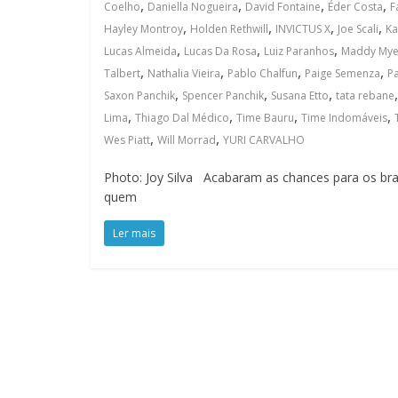
,
,
,
,
Coelho
Daniella Nogueira
David Fontaine
Éder Costa
F
,
,
,
,
Hayley Montroy
Holden Rethwill
INVICTUS X
Joe Scali
Ka
,
,
,
Lucas Almeida
Lucas Da Rosa
Luiz Paranhos
Maddy Mye
,
,
,
,
Talbert
Nathalia Vieira
Pablo Chalfun
Paige Semenza
Pa
,
,
,
Saxon Panchik
Spencer Panchik
Susana Etto
tata rebane
,
,
,
,
Lima
Thiago Dal Médico
Time Bauru
Time Indomáveis
,
,
Wes Piatt
Will Morrad
YURI CARVALHO
Photo: Joy Silva Acabaram as chances para os bra
quem
Ler mais