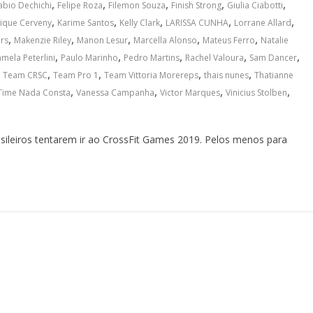
,
,
,
,
,
abio Dechichi
Felipe Roza
Filemon Souza
Finish Strong
Giulia Ciabotti
,
,
,
,
,
ique Cerveny
Karime Santos
Kelly Clark
LARISSA CUNHA
Lorrane Allard
,
,
,
,
,
rs
Makenzie Riley
Manon Lesur
Marcella Alonso
Mateus Ferro
Natalie
,
,
,
,
,
mela Peterlini
Paulo Marinho
Pedro Martins
Rachel Valoura
Sam Dancer
,
,
,
,
,
Team CRSC
Team Pro 1
Team Vittoria Morereps
thais nunes
Thatianne
,
,
,
,
Time Nada Consta
Vanessa Campanha
Victor Marques
Vinicius Stolben
sileiros tentarem ir ao CrossFit Games 2019. Pelos menos para