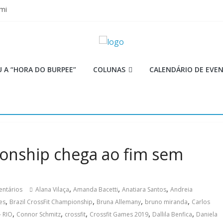
mi
 Q 2026
iores equipes
Lion
ormance aquém no Games
 A “HORA DO BURPEE”
COLUNAS
CALENDÁRIO DE EVE
ionship chega ao fim sem
,
,
,
ntários
Alana Vilaça
Amanda Bacetti
Anatiara Santos
Andreia
,
,
,
,
es
Brazil CrossFit Championship
Bruna Allemany
bruno miranda
Carlos
,
,
,
,
,
- RIO
Connor Schmitz
crossfit
Crossfit Games 2019
Dallila Benfica
Daniela