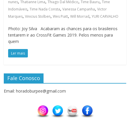
,
,
,
,
nunes
Thatianne Lima
Thiago Dal Médico
Time Bauru
Time
,
,
,
Indomáveis
Time Nada Consta
Vanessa Campanha
Victor
,
,
,
,
Marques
Vinicius Stolben
Wes Piatt
Will Morrad
YURI CARVALHO
Photo: Joy Silva Acabaram as chances para os brasileiros
tentarem ir ao CrossFit Games 2019. Pelos menos para
quem
Ler mais
Fale Conosco
Email: horadoburpee@gmail.com