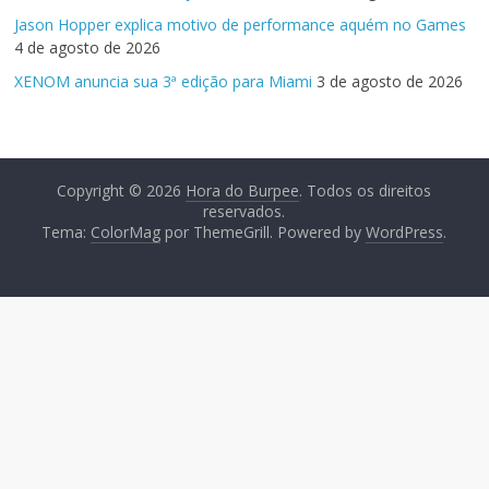
Jason Hopper explica motivo de performance aquém no Games
4 de agosto de 2026
XENOM anuncia sua 3ª edição para Miami
3 de agosto de 2026
Copyright © 2026
Hora do Burpee
. Todos os direitos
reservados.
Tema:
ColorMag
por ThemeGrill. Powered by
WordPress
.