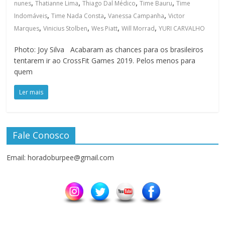
,
,
,
,
nunes
Thatianne Lima
Thiago Dal Médico
Time Bauru
Time
,
,
,
Indomáveis
Time Nada Consta
Vanessa Campanha
Victor
,
,
,
,
Marques
Vinicius Stolben
Wes Piatt
Will Morrad
YURI CARVALHO
Photo: Joy Silva Acabaram as chances para os brasileiros
tentarem ir ao CrossFit Games 2019. Pelos menos para
quem
Ler mais
Fale Conosco
Email: horadoburpee@gmail.com