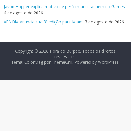
Jason Hopper explica motivo de performance aquém no Games
4 de agosto de 2026
XENOM anuncia sua 3ª edição para Miami
3 de agosto de 2026
Copyright © 2026
Hora do Burpee
. Todos os direitos
reservados.
Tema:
ColorMag
por ThemeGrill. Powered by
WordPress
.