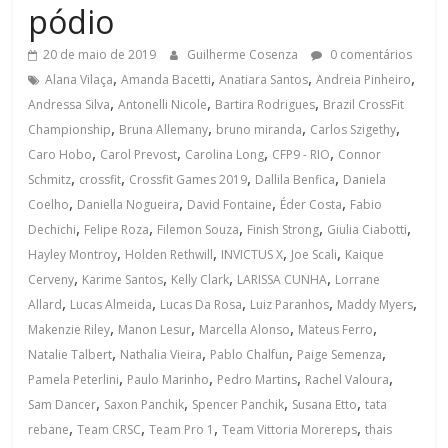
pódio
20 de maio de 2019
Guilherme Cosenza
0 comentários
,
,
,
,
Alana Vilaça
Amanda Bacetti
Anatiara Santos
Andreia Pinheiro
,
,
,
Andressa Silva
Antonelli Nicole
Bartira Rodrigues
Brazil CrossFit
,
,
,
,
Championship
Bruna Allemany
bruno miranda
Carlos Szigethy
,
,
,
,
Caro Hobo
Carol Prevost
Carolina Long
CFP9 - RIO
Connor
,
,
,
,
Schmitz
crossfit
Crossfit Games 2019
Dallila Benfica
Daniela
,
,
,
,
Coelho
Daniella Nogueira
David Fontaine
Éder Costa
Fabio
,
,
,
,
,
Dechichi
Felipe Roza
Filemon Souza
Finish Strong
Giulia Ciabotti
,
,
,
,
Hayley Montroy
Holden Rethwill
INVICTUS X
Joe Scali
Kaique
,
,
,
,
Cerveny
Karime Santos
Kelly Clark
LARISSA CUNHA
Lorrane
,
,
,
,
,
Allard
Lucas Almeida
Lucas Da Rosa
Luiz Paranhos
Maddy Myers
,
,
,
,
Makenzie Riley
Manon Lesur
Marcella Alonso
Mateus Ferro
,
,
,
,
Natalie Talbert
Nathalia Vieira
Pablo Chalfun
Paige Semenza
,
,
,
,
Pamela Peterlini
Paulo Marinho
Pedro Martins
Rachel Valoura
,
,
,
,
Sam Dancer
Saxon Panchik
Spencer Panchik
Susana Etto
tata
,
,
,
,
rebane
Team CRSC
Team Pro 1
Team Vittoria Morereps
thais