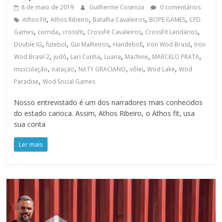
8 de maio de 2019
Guilherme Cosenza
0 comentários
,
,
,
,
Athos Fit
Athos Ribeiro
Batalha Cavaleiros
BOPE GAMES
CFD
,
,
,
,
,
Games
corrida
crossfit
CrossFit Cavaleiros
CrossFit Lendários
,
,
,
,
,
Double IG
futebol
Gui Malheiros
Handeboll
Iron Wod Brasil
Iron
,
,
,
,
,
,
Wod Brasil 2
judô
Lari Cunha
Luana
Machine
MARCELO PRATA
,
,
,
,
,
musculação
natação
NATY GRACIANO
vôlei
Wod Lake
Wod
,
Paradise
Wod Social Games
Nosso entrevistado é um dos narradores mais conhecidos
do estado carioca. Assim, Athos Ribeiro, o Athos fit, usa
sua conta
Ler mais