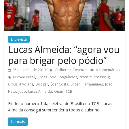
Entrevista
Lucas Almeida: “agora vou
para brigar pelo pódio”
25 de junho de 2019
Guilherme Cosenza
0 comentários
,
,
,
,
Burpee Brasil
Cross Food Congelados
crossfit
crossfit ig
,
,
,
,
,
CrossFit Volans
Dodger
Éder Costa
Engen
Farmanunes
João
,
,
,
,
Neto
judô
Lucas Almeida
Onair
TCB
Ele foi o número 1 da seletiva de Brasília do TCB. Lucas
Almeida consegui surpreender a todos e subir no
Ler mais