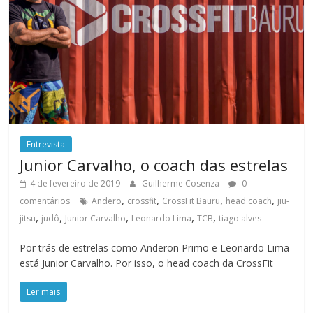
Entrevista
Junior Carvalho, o coach das estrelas
4 de fevereiro de 2019
Guilherme Cosenza
0
,
,
,
,
comentários
Andero
crossfit
CrossFit Bauru
head coach
jiu-
,
,
,
,
,
jitsu
judô
Junior Carvalho
Leonardo Lima
TCB
tiago alves
Por trás de estrelas como Anderon Primo e Leonardo Lima
está Junior Carvalho. Por isso, o head coach da CrossFit
Ler mais