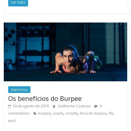
Ler mais
Exercícios
Os benefícios do Burpee
10 de agosto de 2018
Guilherme Cosenza
0
,
,
,
,
,
comentários
burpee
coach
crossfit
hora do burpee
RX
wod