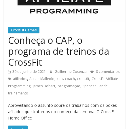
CrossFit Games
Conheça o CAP, o
programa de treinos da
CrossFit
30 de junho de 2021
Guilherme Cosenza
0 comentários
,
,
,
,
,
afiliados
Austin Malleolo
cap
coach
crossfit
CrossFit Affiliate
,
,
,
,
Programming
James Hobart
programação
Spencer Hendel
treinamento
Aproveitando o assunto sobre os trabalhos com os boxes
afiliados que tratamos no começo da semana. O CrossFit
Home Office