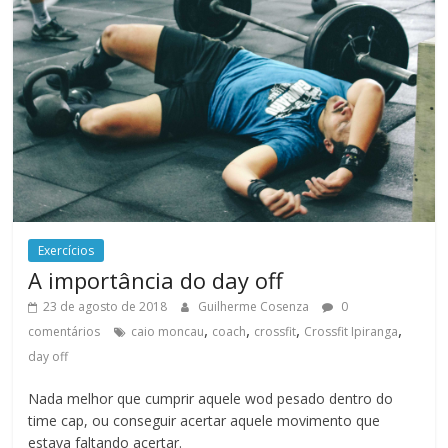
Exercícios
A importância do day off
23 de agosto de 2018
Guilherme Cosenza
0
,
,
,
,
comentários
caio moncau
coach
crossfit
Crossfit Ipiranga
day off
Nada melhor que cumprir aquele wod pesado dentro do
time cap, ou conseguir acertar aquele movimento que
estava faltando acertar.