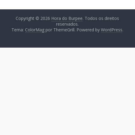
Copyright © 2026
Hora do Burpee
. Todos os direitos
reservados.
Tema:
ColorMag
por ThemeGrill. Powered by
WordPress
.