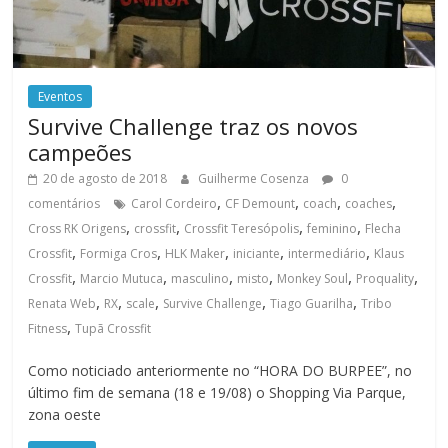
Eventos
Survive Challenge traz os novos
campeões
20 de agosto de 2018
Guilherme Cosenza
0
,
,
,
,
comentários
Carol Cordeiro
CF Demount
coach
coaches
,
,
,
,
Cross RK Origens
crossfit
Crossfit Teresópolis
feminino
Flecha
,
,
,
,
,
Crossfit
Formiga Cros
HLK Maker
iniciante
intermediário
Klaus
,
,
,
,
,
,
Crossfit
Marcio Mutuca
masculino
misto
Monkey Soul
Proquality
,
,
,
,
,
Renata Web
RX
scale
Survive Challenge
Tiago Guarilha
Tribo
,
Fitness
Tupã Crossfit
Como noticiado anteriormente no “HORA DO BURPEE”, no
último fim de semana (18 e 19/08) o Shopping Via Parque,
zona oeste