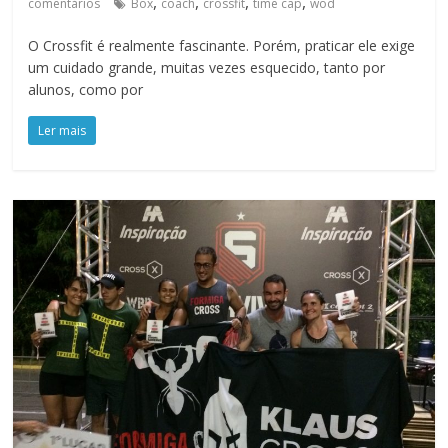
,
,
,
,
comentários
Box
coach
crossfit
time cap
wod
O Crossfit é realmente fascinante. Porém, praticar ele exige
um cuidado grande, muitas vezes esquecido, tanto por
alunos, como por
Ler mais