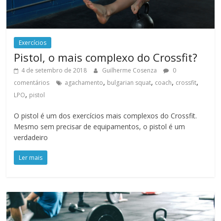
Exercícios
Pistol, o mais complexo do Crossfit?
4 de setembro de 2018
Guilherme Cosenza
0
,
,
,
,
comentários
agachamento
bulgarian squat
coach
crossfit
,
LPO
pistol
O pistol é um dos exercícios mais complexos do Crossfit.
Mesmo sem precisar de equipamentos, o pistol é um
verdadeiro
Ler mais