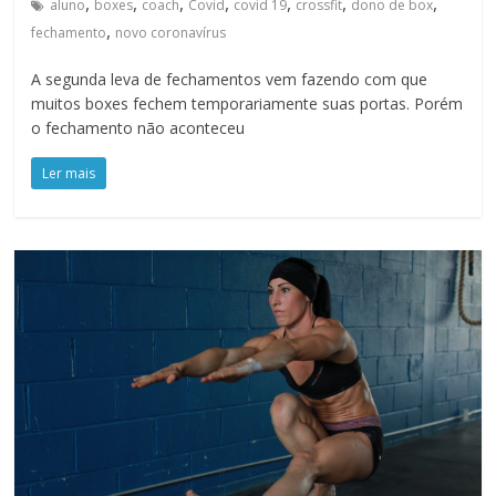
,
,
,
,
,
,
,
aluno
boxes
coach
Covid
covid 19
crossfit
dono de box
,
fechamento
novo coronavírus
A segunda leva de fechamentos vem fazendo com que
muitos boxes fechem temporariamente suas portas. Porém
o fechamento não aconteceu
Ler mais